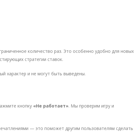
раниченное количество раз. Это особенно удобно для новых
естирующих стратегии ставок.
й характер и не могут быть выведены.
нажмите кнопку
«Не работает»
. Мы проверим игру и
печатлениями — это поможет другим пользователям сделать