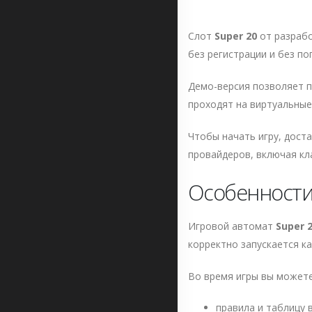
Слот
Super 20
от разраб
без регистрации и без по
Демо-версия позволяет п
проходят на виртуальные
Чтобы начать игру, дост
провайдеров, включая кла
Особенности 
Игровой автомат
Super 
корректно запускается ка
Во время игры вы можете
правила и таблицу 