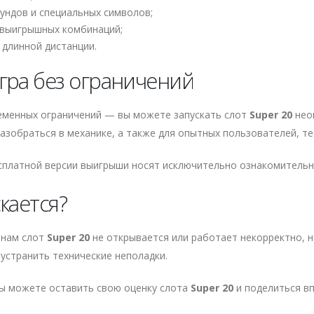
ундов и специальных символов;
 выигрышных комбинаций;
 длинной дистанции.
гра без ограничений
еменных ограничений — вы можете запускать слот
Super 20
неог
разобраться в механике, а также для опытных пользователей, т
сплатной версии выигрыши носят исключительно ознакомительны
кается?
инам слот
Super 20
не открывается или работает некорректно, 
устранить технические неполадки.
вы можете оставить свою оценку слота
Super 20
и поделиться в