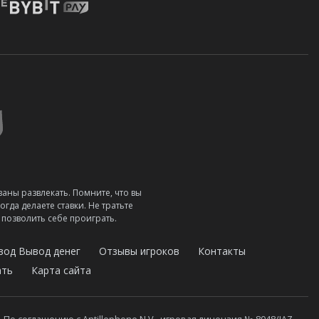
аны развлекать. Помните, что вы
огда делаете ставки. Не тратьте
позволить себе проиграть.
вод Вывод денег
Отзывы игроков
Контакты
ать
Карта сайта