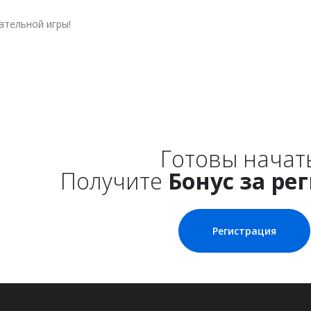
ательной игры!
Готовы начат
Получите
Бонус за ре
Регистрация