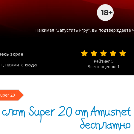
Нажимая "Запустить игру", вы подтверждаете ч
весь экран
Рейтинг
5
ет, нажмите
сюда
Всего оценок:
1
Super 20
слот Super 20 от Amusnet 
бесплатно