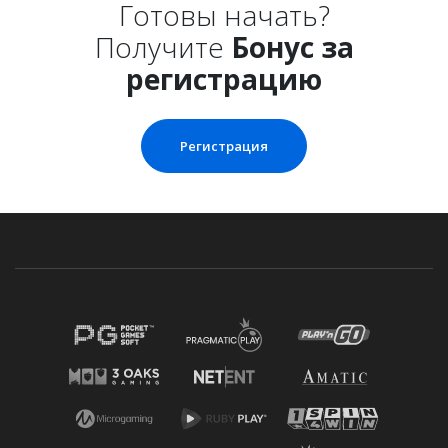
Готовы начать?
Получите
Бонус за
регистрацию
Регистрация