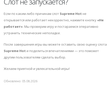
Слот не запускается?
Если по каким-либо причинам слот
Supreme Hot
не
открывается или работает некорректно, нажмите кнопку
«Не
работает»
. Мы проверим игру и постараемся оперативно
устранить технические неполадки.
После завершения игры вы можете оставить свою оценку слота
Supreme Hot
и поделиться впечатлениями — это поможет
другим пользователям сделать выбор.
Желаем приятной и увлекательной игры!
Обновлено:
05.08.2026