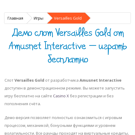
Главная
Игры
Versailles Gold
Демо слот Versailles Gold от
Amusnet Interactive — играть
бесплатно
Слот
Versailles Gold
от разработчика
Amusnet Interactive
доступен в демонстрационном режиме. Вы можете запустить
игру бесплатно на сайте
Casino X
без регистрации и без
пополнения счёта.
Демо-версия позволяет полностью ознакомиться с игровым
процессом, механикой, бонусными функциями и уровнем
волатильности. Все раунды проходят на виртуальные кредиты,