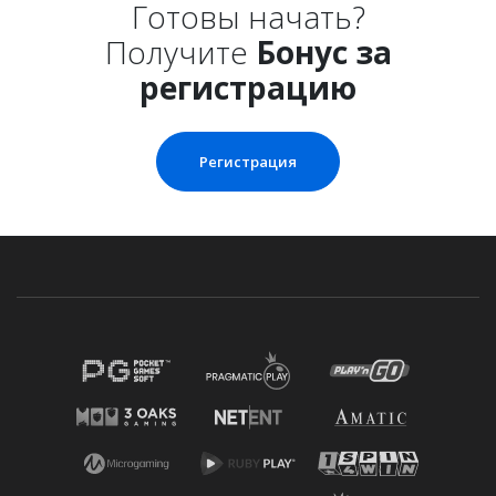
Готовы начать?
Получите
Бонус за
регистрацию
Регистрация