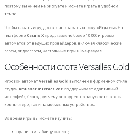
поэтому вы ничем не рискуете и можете играть в удобном
темпе.
Чтобы начать игру, достаточно нажать кнопку
«Играть»
. На
платформе
Casino X
представлено более 10 000 игровых
автоматов от ведущих провайдеров, включая классические
слоты, видеослоты, настольные игры и live-раздел.
Особенности слота Versailles Gold
Игровой автомат
Versailles Gold
выполнен в фирменном стиле
студии
Amusnet Interactive
и поддерживает адаптивный
интерфейс, благодаря чему он корректно запускается как на
компьютере, так и на мобильных устройствах.
Во время игры вы можете изучить:
правила и таблицу выплат;