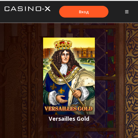
Вход
Versailles Gold