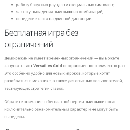
работу бонусных раундов и специальных символов;
частоту выпадения выигрышных комбинаций;
поведение слота на длинной дистанции.
Бесплатная игра без
ограничений
Демо-режим не имеет временных ограничений — вы можете
запускать слот
Versailles Gold
неограниченное количество раз.
Это особенно удобно для новых игроков, которые хотят
разобраться в механике, а также для опытных пользователей,
тестирующих стратегии ставок.
Обратите внимание: в бесплатной версии выигрыши носят
исключительно ознакомительный характер и не могут быть
выведены.