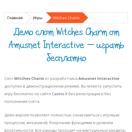
Главная
Игры
Witches Charm
Демо слот Witches Charm от
Amusnet Interactive — играть
бесплатно
Слот
Witches Charm
от разработчика
Amusnet Interactive
доступен в демонстрационном режиме. Вы можете запустить
игру бесплатно на сайте
Casino X
без регистрации и без
пополнения счёта.
Демо-версия позволяет полностью ознакомиться с игровым
процессом, механикой, бонусными функциями и уровнем
волатильности. Все раунды проходят на виртуальные кредиты,