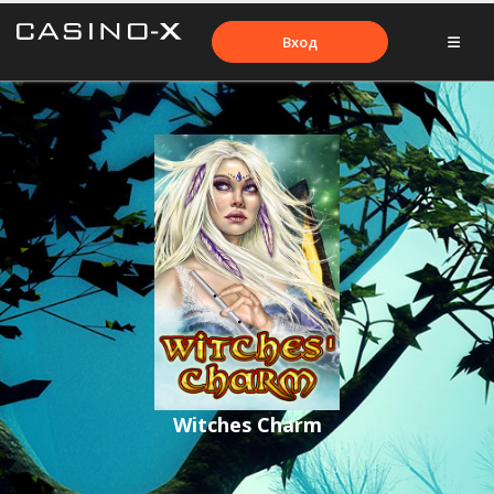
Вход
Witches Charm