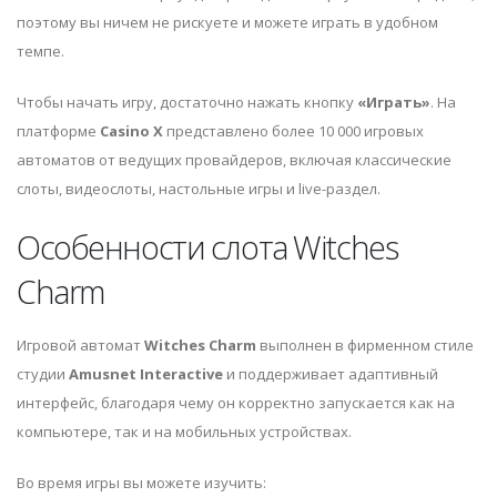
поэтому вы ничем не рискуете и можете играть в удобном
темпе.
Чтобы начать игру, достаточно нажать кнопку
«Играть»
. На
платформе
Casino X
представлено более 10 000 игровых
автоматов от ведущих провайдеров, включая классические
слоты, видеослоты, настольные игры и live-раздел.
Особенности слота Witches
Charm
Игровой автомат
Witches Charm
выполнен в фирменном стиле
студии
Amusnet Interactive
и поддерживает адаптивный
интерфейс, благодаря чему он корректно запускается как на
компьютере, так и на мобильных устройствах.
Во время игры вы можете изучить: