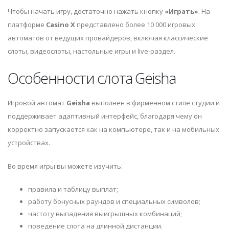
Чтобы начать игру, достаточно нажать кнопку
«Играть»
. На
платформе
Casino X
представлено более 10 000 игровых
автоматов от ведущих провайдеров, включая классические
слоты, видеослоты, настольные игры и live-раздел.
Особенности слота Geisha
Игровой автомат
Geisha
выполнен в фирменном стиле студии
и
поддерживает адаптивный интерфейс, благодаря чему он
корректно запускается как на компьютере, так и на мобильных
устройствах.
Во время игры вы можете изучить:
правила и таблицу выплат;
работу бонусных раундов и специальных символов;
частоту выпадения выигрышных комбинаций;
поведение слота на длинной дистанции.