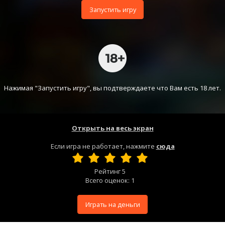
Запустить игру
Нажимая "Запустить игру", вы подтверждаете что Вам есть 18 лет.
Открыть на весь экран
Если игра не работает, нажмите
сюда
Рейтинг
5
Всего оценок:
1
Играть на деньги