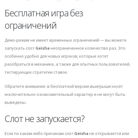
Бесплатная игра без
ограничений
Демо-режим не имеет временных ограничений — вы можете
запускать слот
Geisha
неограниченное количество раз. Это
особенно удобно для новых игроков, которые хотят
разобраться в механике, а также для опытных пользователей,
тестирующих стратегии ставок.
Обратите внимание: в бесплатной версии выигрыши носят
исключительно ознакомительный характер и не могут быть
выведены.
Слот не запускается?
Если по каким-либо причинам слот
Geisha
не открывается или