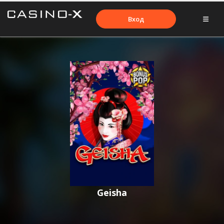
Вход
Geisha