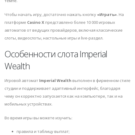
темпе.
Чтобы начать игру, достаточно нажать кнопку
«Играть»
. На
платформе
Casino X
представлено более 10 000 игровых
автоматов от ведущих провайдеров, включая классические
слоты, видеослоты, настольные игры и live-раздел.
Особенности слота Imperial
Wealth
Игровой автомат
Imperial Wealth
выполнен в фирменном стиле
студии
и поддерживает адаптивный интерфейс, благодаря
чему он корректно запускается как на компьютере, так и на
мобильных устройствах.
Во время игры вы можете изучить:
правила и таблицу выплат;