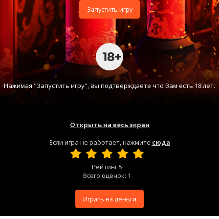
Запустить игру
Нажимая "Запустить игру", вы подтверждаете что Вам есть 18 лет.
Открыть на весь экран
Если игра не работает, нажмите
сюда
Рейтинг
5
Всего оценок:
1
Играть на деньги