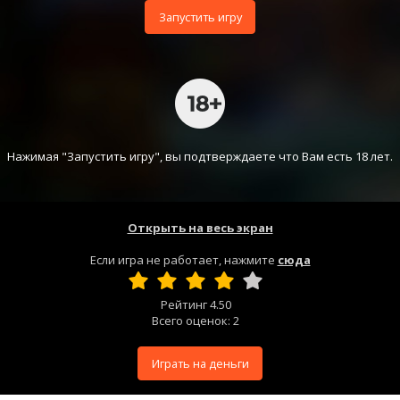
Запустить игру
Нажимая "Запустить игру", вы подтверждаете что Вам есть 18 лет.
Открыть на весь экран
Если игра не работает, нажмите
сюда
Рейтинг
4.50
Всего оценок:
2
Играть на деньги