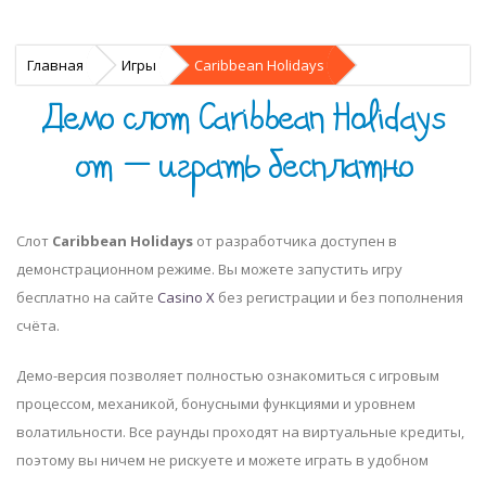
Главная
Игры
Caribbean Holidays
Демо слот Caribbean Holidays
от — играть бесплатно
Слот
Caribbean Holidays
от разработчика
доступен в
демонстрационном режиме. Вы можете запустить игру
бесплатно на сайте
Casino X
без регистрации и без пополнения
счёта.
Демо-версия позволяет полностью ознакомиться с игровым
процессом, механикой, бонусными функциями и уровнем
волатильности. Все раунды проходят на виртуальные кредиты,
поэтому вы ничем не рискуете и можете играть в удобном