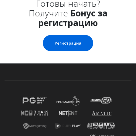
Готовы начать?
Получите
Бонус за
регистрацию
Регистрация