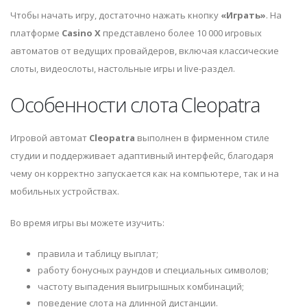
Чтобы начать игру, достаточно нажать кнопку
«Играть»
. На
платформе
Casino X
представлено более 10 000 игровых
автоматов от ведущих провайдеров, включая классические
слоты, видеослоты, настольные игры и live-раздел.
Особенности слота Cleopatra
Игровой автомат
Cleopatra
выполнен в фирменном стиле
студии
и поддерживает адаптивный интерфейс, благодаря
чему он корректно запускается как на компьютере, так и на
мобильных устройствах.
Во время игры вы можете изучить:
правила и таблицу выплат;
работу бонусных раундов и специальных символов;
частоту выпадения выигрышных комбинаций;
поведение слота на длинной дистанции.