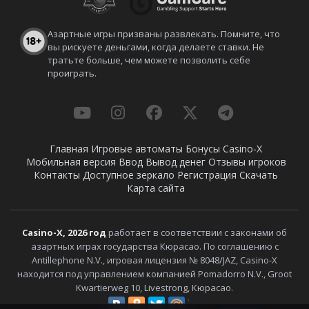
Азартные игры призваны развлекать. Помните, что
вы рискуете деньгами, когда делаете ставки. Не
тратьте больше, чем можете позволить себе
проиграть.
Главная
Игровые автоматы
Бонусы Casino-X
Мобильная версия
Ввод Вывод денег
Отзывы игроков
Контакты
Доступное зеркало
Регистрация
Скачать
Карта сайта
Casino-X, 2026 год
работает в соответствии с законами об
азартных играх государства Кюрасао. По соглашению с
Antillephone N.V., игровая лицензия № 8048/JAZ, Casino-X
находится под управлением компанией Pomadorro N.V., Groot
Kwartierweg 10, Livestrong, Кюрасао.