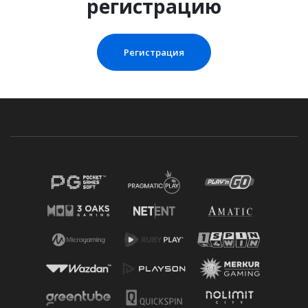
регистрацию
Регистрация