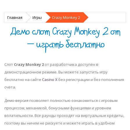
Главная
Игры
Crazy Monkey 2
Демо слот Crazy Monkey 2 от
— играть бесплатно
Слот
Crazy Monkey 2
от разработчика
доступен в
демонстрационном режиме. Вы можете запустить игру
бесплатно на сайте
Casino X
без регистрации и без пополнения
счёта.
Демо-версия позволяет полностью ознакомиться с игровым
процессом, механикой, бонусными функциями и уровнем
волатильности. Все раунды проходят на виртуальные кредиты,
поэтому вы ничем не рискуете и можете играть в удобном