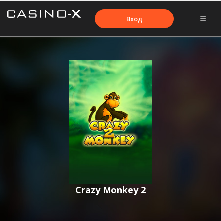
Вход
Crazy Monkey 2