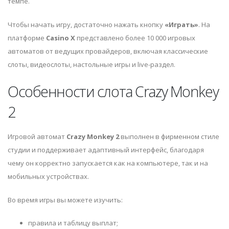
темпе.
Чтобы начать игру, достаточно нажать кнопку
«Играть»
. На
платформе
Casino X
представлено более 10 000 игровых
автоматов от ведущих провайдеров, включая классические
слоты, видеослоты, настольные игры и live-раздел.
Особенности слота Crazy Monkey
2
Игровой автомат
Crazy Monkey 2
выполнен в фирменном стиле
студии
и поддерживает адаптивный интерфейс, благодаря
чему он корректно запускается как на компьютере, так и на
мобильных устройствах.
Во время игры вы можете изучить:
правила и таблицу выплат;