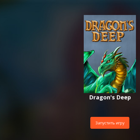
Dragon's Deep
Запустить игру