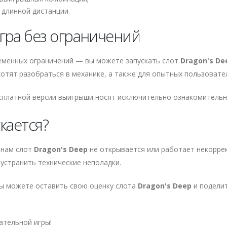
 длинной дистанции.
гра без ограничений
еменных ограничений — вы можете запускать слот
Dragon's De
хотят разобраться в механике, а также для опытных пользовате
сплатной версии выигрыши носят исключительно ознакомительны
кается?
инам слот
Dragon's Deep
не открывается или работает некорре
устранить технические неполадки.
вы можете оставить свою оценку слота
Dragon's Deep
и подели
ательной игры!