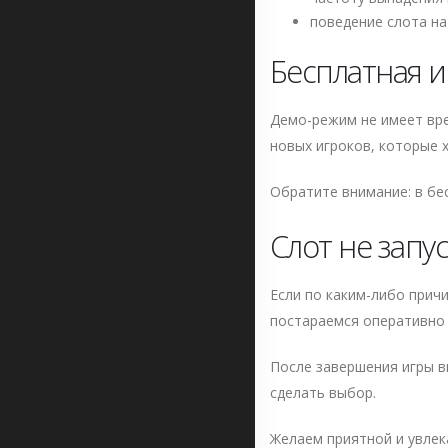
поведение слота на
Бесплатная и
Демо-режим не имеет вр
новых игроков, которые 
Обратите внимание: в бе
Слот не запус
Если по каким-либо прич
постараемся оперативно 
После завершения игры 
сделать выбор.
Желаем приятной и увлек