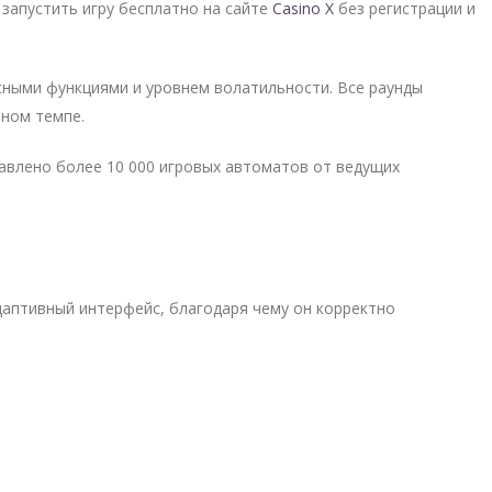
запустить игру бесплатно на сайте
Casino X
без регистрации и
сными функциями и уровнем волатильности. Все раунды
бном темпе.
авлено более 10 000 игровых автоматов от ведущих
даптивный интерфейс, благодаря чему он корректно