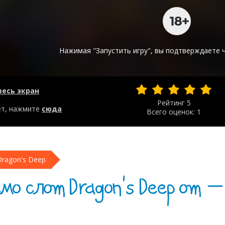
Нажимая "Запустить игру", вы подтверждаете ч
весь экран
Рейтинг
5
ет, нажмите
сюда
Всего оценок:
1
Dragon's Deep
мо слот Dragon's Deep от 