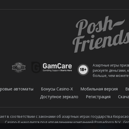
Азартные игры призв
рискуете деньгами, к
больше, чем можете 
ровые автоматы
Бонусы Casino-X
Мобильная версия
В
Доступное зеркало
Регистрация
Скач
ет в соответствии с законами об азартных играх государства Кюрасао. 
Casino-X находится под управлением компанией Pomadorro N.V., Groot