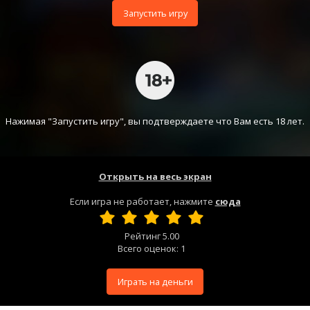
Запустить игру
Нажимая "Запустить игру", вы подтверждаете что Вам есть 18 лет.
Открыть на весь экран
Если игра не работает, нажмите
сюда
Рейтинг
5.00
Всего оценок:
1
Играть на деньги