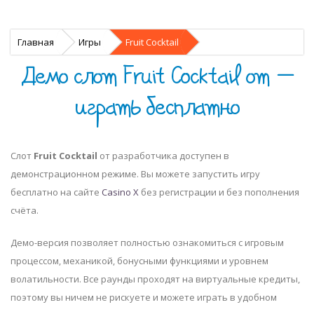
Главная
Игры
Fruit Cocktail
Демо слот Fruit Cocktail от —
играть бесплатно
Слот
Fruit Cocktail
от разработчика
доступен в
демонстрационном режиме. Вы можете запустить игру
бесплатно на сайте
Casino X
без регистрации и без пополнения
счёта.
Демо-версия позволяет полностью ознакомиться с игровым
процессом, механикой, бонусными функциями и уровнем
волатильности. Все раунды проходят на виртуальные кредиты,
поэтому вы ничем не рискуете и можете играть в удобном