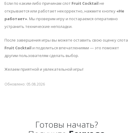
Если по каким-либо причинам слот
Fruit Cocktail
не
открывается или работает некорректно, нажмите кнопку
«Не
работает»
. Мы проверим игру и постараемся оперативно
устранить технические неполадки.
После завершения игры вы можете оставить свою оценку слота
Fruit Cocktail
и поделиться впечатлениями — это поможет
другим пользователям сделать выбор.
Желаем приятной и увлекательной игры!
Обновлено:
05.08.2026
Готовы начать?