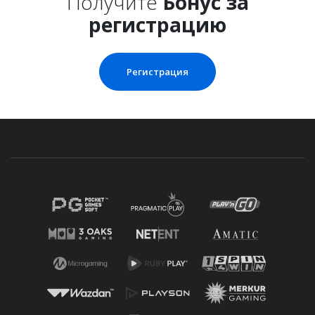
Получите
Бонус за
регистрацию
Регистрация