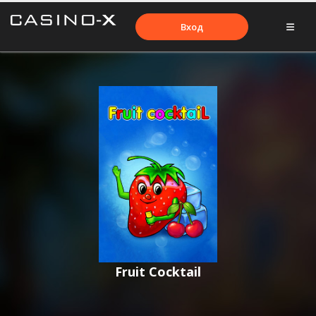
Вход
Fruit Cocktail