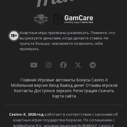
Азартные игры призваны развлекать. Помните, что
вы рискуете деньгами, когда делаете ставки. Не
тратьте больше, чем можете позволить себе
проиграть.
Главная
Игровые автоматы
Бонусы Casino-X
Мобильная версия
Ввод Вывод денег
Отзывы игроков
Контакты
Доступное зеркало
Регистрация
Скачать
Карта сайта
Casino-X, 2026 год
работает в соответствии с законами об
азартных играх государства Кюрасао. По соглашению с
Antillephone N.V., игровая лицензия № 8048/JAZ, Casino-X