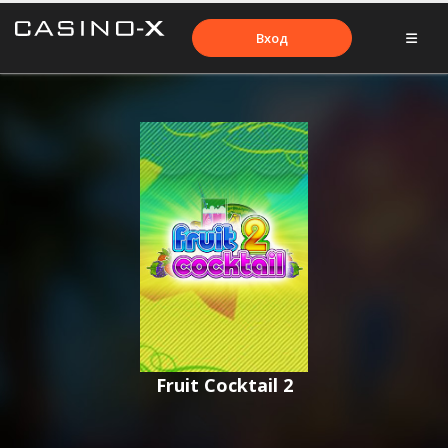
Вход
Fruit Cocktail 2