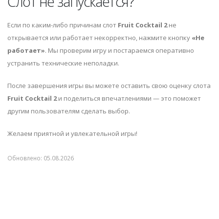
Слот не запускается?
Если по каким-либо причинам слот
Fruit Cocktail 2
не
открывается или работает некорректно, нажмите кнопку
«Не
работает»
. Мы проверим игру и постараемся оперативно
устранить технические неполадки.
После завершения игры вы можете оставить свою оценку слота
Fruit Cocktail 2
и поделиться впечатлениями — это поможет
другим пользователям сделать выбор.
Желаем приятной и увлекательной игры!
Обновлено:
05.08.2026