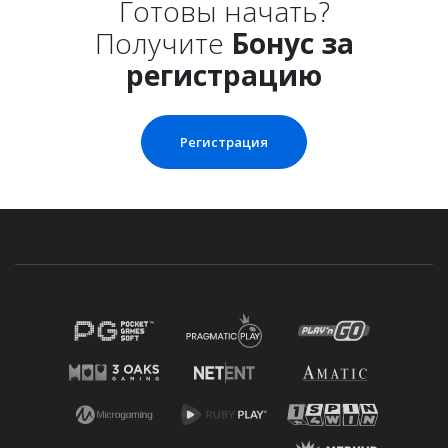
Готовы начать?
Получите
Бонус за
регистрацию
Регистрация