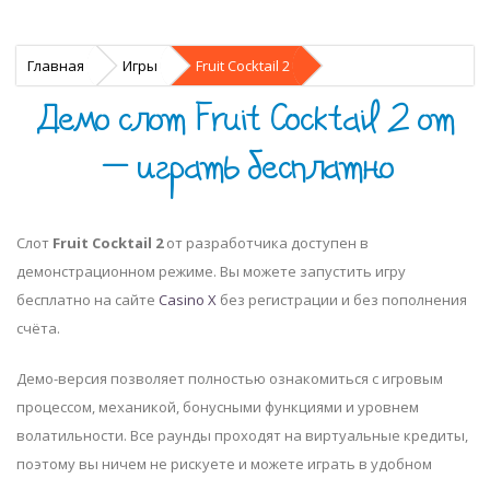
Главная
Игры
Fruit Cocktail 2
Демо слот Fruit Cocktail 2 от
— играть бесплатно
Слот
Fruit Cocktail 2
от разработчика
доступен в
демонстрационном режиме. Вы можете запустить игру
бесплатно на сайте
Casino X
без регистрации и без пополнения
счёта.
Демо-версия позволяет полностью ознакомиться с игровым
процессом, механикой, бонусными функциями и уровнем
волатильности. Все раунды проходят на виртуальные кредиты,
поэтому вы ничем не рискуете и можете играть в удобном