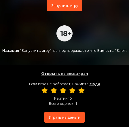
Запустить игру
Нажимая "Запустить игру", вы подтверждаете что Вам есть 18 лет.
Открыть на весь экран
Если игра не работает, нажмите
сюда
Рейтинг
5
Всего оценок:
1
Играть на деньги