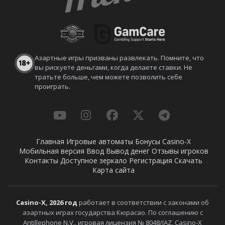
Азартные игры призваны развлекать. Помните, что
вы рискуете деньгами, когда делаете ставки. Не
тратьте больше, чем можете позволить себе
проиграть.
Главная
Игровые автоматы
Бонусы Casino-X
Мобильная версия
Ввод Вывод денег
Отзывы игроков
Контакты
Доступное зеркало
Регистрация
Скачать
Карта сайта
Casino-X, 2026 год
работает в соответствии с законами об
азартных играх государства Кюрасао. По соглашению с
Antillephone N.V., игровая лицензия № 8048/JAZ, Casino-X