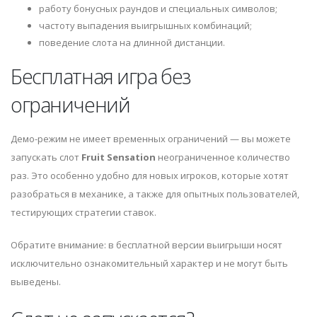
работу бонусных раундов и специальных символов;
частоту выпадения выигрышных комбинаций;
поведение слота на длинной дистанции.
Бесплатная игра без
ограничений
Демо-режим не имеет временных ограничений — вы можете
запускать слот
Fruit Sensation
неограниченное количество
раз. Это особенно удобно для новых игроков, которые хотят
разобраться в механике, а также для опытных пользователей,
тестирующих стратегии ставок.
Обратите внимание: в бесплатной версии выигрыши носят
исключительно ознакомительный характер и не могут быть
выведены.