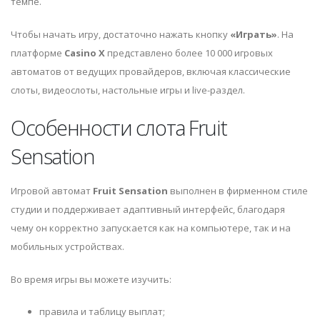
темпе.
Чтобы начать игру, достаточно нажать кнопку
«Играть»
. На
платформе
Casino X
представлено более 10 000 игровых
автоматов от ведущих провайдеров, включая классические
слоты, видеослоты, настольные игры и live-раздел.
Особенности слота Fruit
Sensation
Игровой автомат
Fruit Sensation
выполнен в фирменном стиле
студии
и поддерживает адаптивный интерфейс, благодаря
чему он корректно запускается как на компьютере, так и на
мобильных устройствах.
Во время игры вы можете изучить:
правила и таблицу выплат;