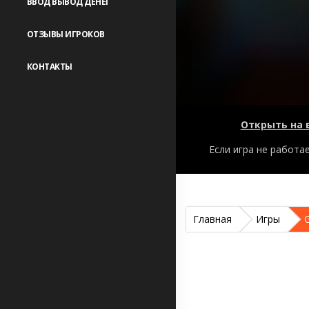
ВВОД ВЫВОД ДЕНЕГ
ОТЗЫВЫ ИГРОКОВ
КОНТАКТЫ
Открыть на 
Если игра не работа
Главная
Игры