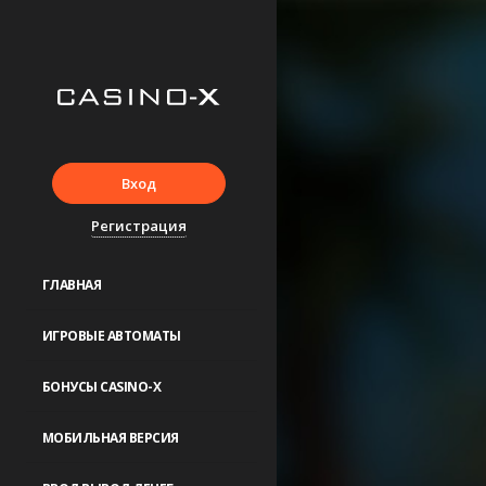
Вход
Регистрация
ГЛАВНАЯ
ИГРОВЫЕ АВТОМАТЫ
БОНУСЫ CASINO-X
МОБИЛЬНАЯ ВЕРСИЯ