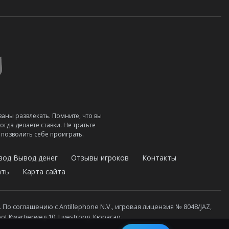
аны развлекать. Помните, что вы
огда делаете ставки. Не тратьте
позволить себе проиграть.
вод Вывод денег
Отзывы игроков
Контакты
ать
Карта сайта
По соглашению с Antillephone N.V., игровая лицензия № 8048/JAZ,
 Kwartierweg 10, Livestrong, Кюрасао.