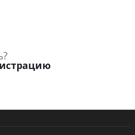
ь?
гистрацию