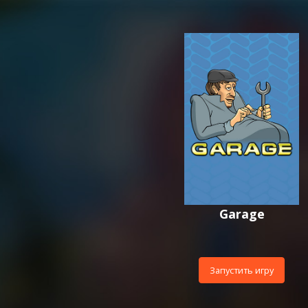
Garage
Запустить игру