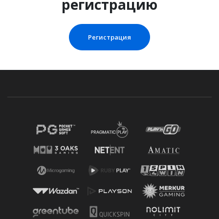
регистрацию
Регистрация