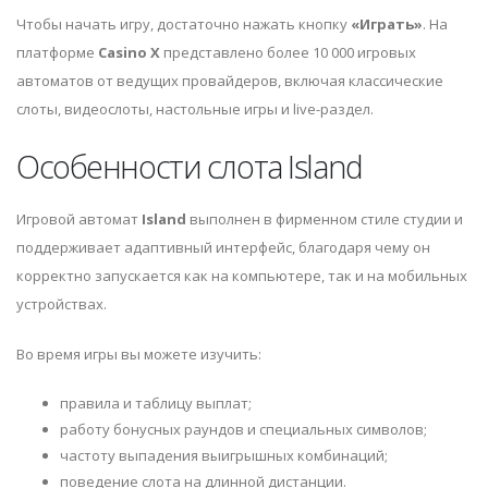
Чтобы начать игру, достаточно нажать кнопку
«Играть»
. На
платформе
Casino X
представлено более 10 000 игровых
автоматов от ведущих провайдеров, включая классические
слоты, видеослоты, настольные игры и live-раздел.
Особенности слота Island
Игровой автомат
Island
выполнен в фирменном стиле студии
и
поддерживает адаптивный интерфейс, благодаря чему он
корректно запускается как на компьютере, так и на мобильных
устройствах.
Во время игры вы можете изучить:
правила и таблицу выплат;
работу бонусных раундов и специальных символов;
частоту выпадения выигрышных комбинаций;
поведение слота на длинной дистанции.