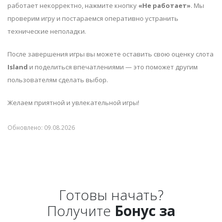
работает некорректно, нажмите кнопку
«Не работает»
. Мы
проверим игру и постараемся оперативно устранить
технические неполадки.
После завершения игры вы можете оставить свою оценку слота
Island
и поделиться впечатлениями — это поможет другим
пользователям сделать выбор.
Желаем приятной и увлекательной игры!
Обновлено:
09.08.2026
Готовы начать?
Получите
Бонус за