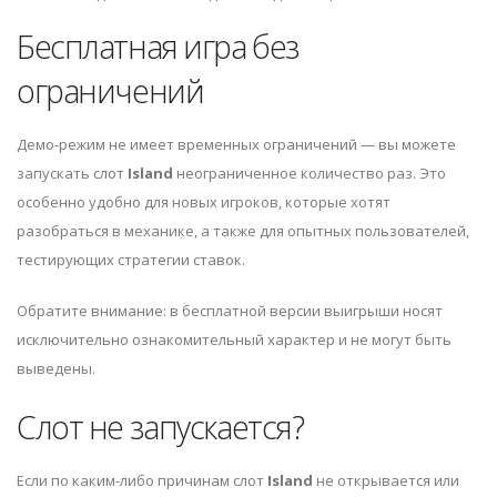
Бесплатная игра без
ограничений
Демо-режим не имеет временных ограничений — вы можете
запускать слот
Island
неограниченное количество раз. Это
особенно удобно для новых игроков, которые хотят
разобраться в механике, а также для опытных пользователей,
тестирующих стратегии ставок.
Обратите внимание: в бесплатной версии выигрыши носят
исключительно ознакомительный характер и не могут быть
выведены.
Слот не запускается?
Если по каким-либо причинам слот
Island
не открывается или