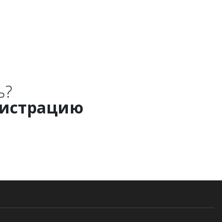
ь?
гистрацию