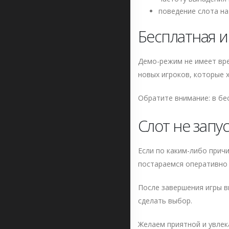
поведение слота на
Бесплатная и
Демо-режим не имеет вр
новых игроков, которые 
Обратите внимание: в бе
Слот не запус
Если по каким-либо прич
постараемся оперативно 
После завершения игры 
сделать выбор.
Желаем приятной и увлек