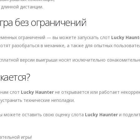
 длинной дистанции.
гра без ограничений
еменных ограничений — вы можете запускать слот
Lucky Haunt
хотят разобраться в механике, а также для опытных пользовате
сплатной версии выигрыши носят исключительно ознакомительны
кается?
инам слот
Lucky Haunter
не открывается или работает некорре
устранить технические неполадки.
вы можете оставить свою оценку слота
Lucky Haunter
и подели
ательной игры!