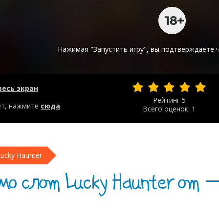
Нажимая "Запустить игру", вы подтверждаете ч
весь экран
Рейтинг
5
ет, нажмите
сюда
Всего оценок:
1
Lucky Haunter
мо слот Lucky Haunter от 