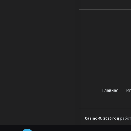
Главная
Иг
Casino-X, 2026 год
работа