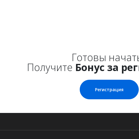
Готовы начат
Получите
Бонус за ре
Регистрация