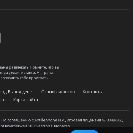
аны развлекать. Помните, что вы
огда делаете ставки. Не тратьте
позволить себе проиграть.
вод Вывод денег
Отзывы игроков
Контакты
ать
Карта сайта
По соглашению с Antillephone N.V., игровая лицензия № 8048/JAZ,
 Kwartierweg 10, Livestrong, Кюрасао.