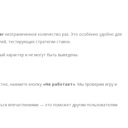
er
неограниченное количество раз. Это особенно удобно для
лей, тестирующих стратегии ставок.
й характер и не могут быть выведены.
ктно, нажмите кнопку
«Не работает»
. Мы проверим игру и
ться впечатлениями — это поможет другим пользователям