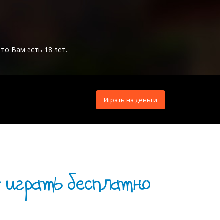
то Вам есть 18 лет.
Играть на деньги
— играть бесплатно