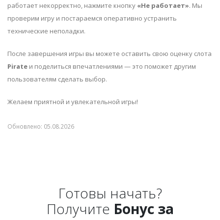
работает некорректно, нажмите кнопку
«Не работает»
. Мы
проверим игру и постараемся оперативно устранить
технические неполадки.
После завершения игры вы можете оставить свою оценку слота
Pirate
и поделиться впечатлениями — это поможет другим
пользователям сделать выбор.
Желаем приятной и увлекательной игры!
Обновлено:
05.08.2026
Готовы начать?
Получите
Бонус за