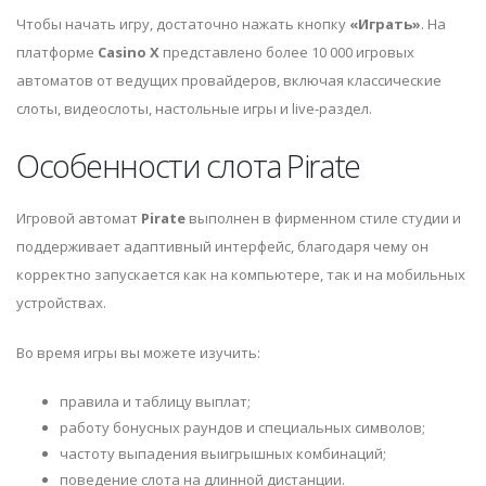
Чтобы начать игру, достаточно нажать кнопку
«Играть»
. На
платформе
Casino X
представлено более 10 000 игровых
автоматов от ведущих провайдеров, включая классические
слоты, видеослоты, настольные игры и live-раздел.
Особенности слота Pirate
Игровой автомат
Pirate
выполнен в фирменном стиле студии
и
поддерживает адаптивный интерфейс, благодаря чему он
корректно запускается как на компьютере, так и на мобильных
устройствах.
Во время игры вы можете изучить:
правила и таблицу выплат;
работу бонусных раундов и специальных символов;
частоту выпадения выигрышных комбинаций;
поведение слота на длинной дистанции.