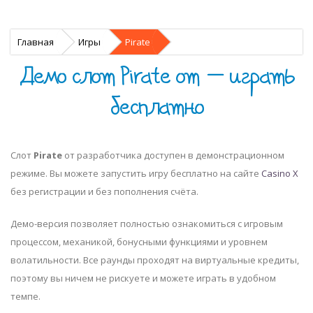
Главная
Игры
Pirate
Демо слот Pirate от — играть
бесплатно
Слот
Pirate
от разработчика
доступен в демонстрационном
режиме. Вы можете запустить игру бесплатно на сайте
Casino X
без регистрации и без пополнения счёта.
Демо-версия позволяет полностью ознакомиться с игровым
процессом, механикой, бонусными функциями и уровнем
волатильности. Все раунды проходят на виртуальные кредиты,
поэтому вы ничем не рискуете и можете играть в удобном
темпе.