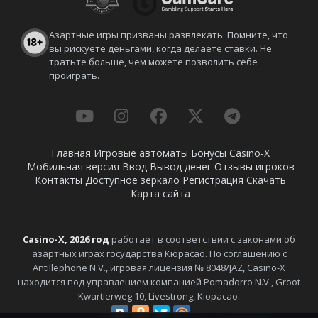
Азартные игры призваны развлекать. Помните, что
вы рискуете деньгами, когда делаете ставки. Не
тратьте больше, чем можете позволить себе
проиграть.
Главная
Игровые автоматы
Бонусы Casino-X
Мобильная версия
Ввод Вывод денег
Отзывы игроков
Контакты
Доступное зеркало
Регистрация
Скачать
Карта сайта
Casino-X, 2026 год
работает в соответствии с законами об
азартных играх государства Кюрасао. По соглашению с
Antillephone N.V., игровая лицензия № 8048/JAZ, Casino-X
находится под управлением компанией Pomadorro N.V., Groot
Kwartierweg 10, Livestrong, Кюрасао.