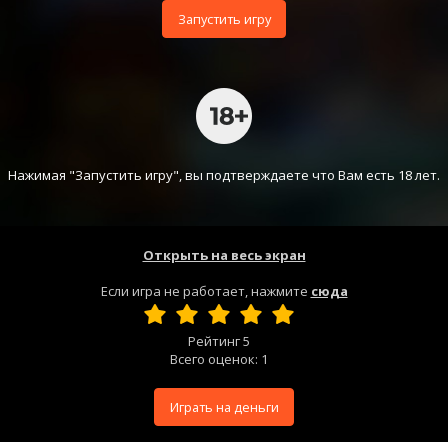
Запустить игру
Нажимая "Запустить игру", вы подтверждаете что Вам есть 18 лет.
Открыть на весь экран
Если игра не работает, нажмите
сюда
Рейтинг
5
Всего оценок:
1
Играть на деньги