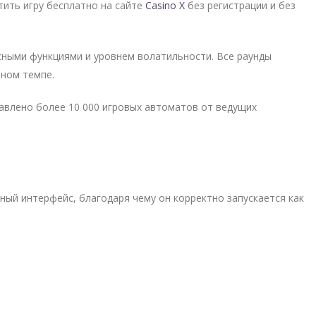
ить игру бесплатно на сайте
Casino X
без регистрации и без
сными функциями и уровнем волатильности. Все раунды
бном темпе.
авлено более 10 000 игровых автоматов от ведущих
ный интерфейс, благодаря чему он корректно запускается как