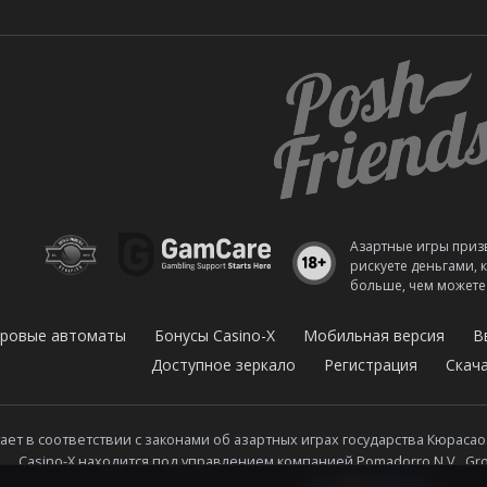
Азартные игры призв
рискуете деньгами, к
больше, чем можете 
ровые автоматы
Бонусы Casino-X
Мобильная версия
В
Доступное зеркало
Регистрация
Скач
ет в соответствии с законами об азартных играх государства Кюрасао. 
Casino-X находится под управлением компанией Pomadorro N.V., Groot