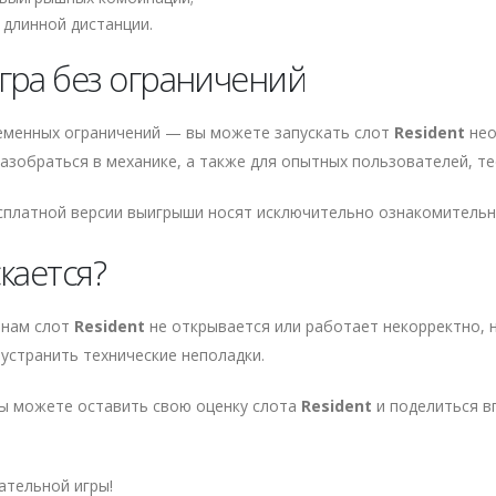
 длинной дистанции.
гра без ограничений
еменных ограничений — вы можете запускать слот
Resident
нео
разобраться в механике, а также для опытных пользователей, т
сплатной версии выигрыши носят исключительно ознакомительны
кается?
инам слот
Resident
не открывается или работает некорректно,
устранить технические неполадки.
вы можете оставить свою оценку слота
Resident
и поделиться в
ательной игры!