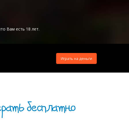
то Вам есть 18 лет.
Играть на деньги
грать бесплатно