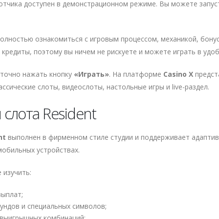
отчика
доступен в демонстрационном режиме. Вы можете запуст
олностью ознакомиться с игровым процессом, механикой, бону
 кредиты, поэтому вы ничем не рискуете и можете играть в удо
аточно нажать кнопку
«Играть»
. На платформе
Casino X
предст
ссические слоты, видеослоты, настольные игры и live-раздел.
слота Resident
nt
выполнен в фирменном стиле студии
и поддерживает адаптив
мобильных устройствах.
 изучить:
выплат;
ундов и специальных символов;
 выигрышных комбинаций;