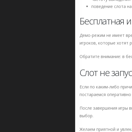
поведение слота на
Бесплатная и
Демо-режим не имеет вр
игроков, которые хотят 
Обратите внимание: в бе
Слот не запус
Если по каким-либо прич
постараемся оперативно 
После завершения игры 
выбор.
Желаем приятной и увлек