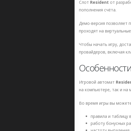
Слот
Resident
от разраб
пополнения счёта.
Демо-версия позволяет п
проходят на виртуальные
Чтобы начать игру, дост
провайдеров, включая кла
Особенности 
Игровой автомат
Reside
на компьютере, так и на 
Во время игры вы можете
правила и таблицу 
работу бонусных ра
частоту выпадения