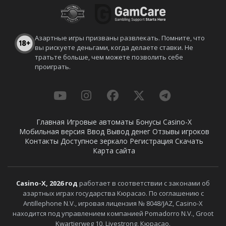
Азартные игры призваны развлекать. Помните, что
вы рискуете деньгами, когда делаете ставки. Не
тратьте больше, чем можете позволить себе
проиграть.
Главная
Игровые автоматы
Бонусы Casino-X
Мобильная версия
Ввод Вывод денег
Отзывы игроков
Контакты
Доступное зеркало
Регистрация
Скачать
Карта сайта
Casino-X, 2026 год
работает в соответствии с законами об
азартных играх государства Кюрасао. По соглашению с
Antillephone N.V., игровая лицензия № 8048/JAZ, Casino-X
находится под управлением компанией Pomadorro N.V., Groot
Kwartierweg 10, Livestrong, Кюрасао.