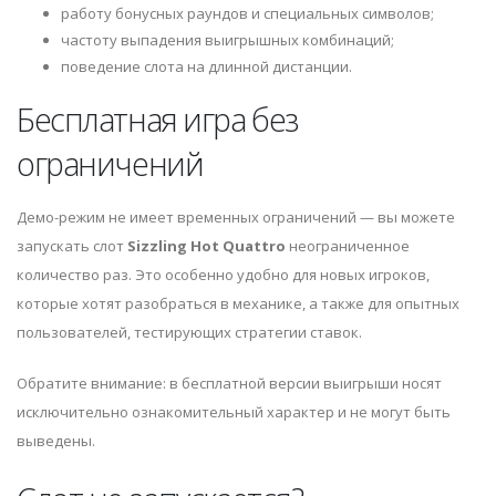
работу бонусных раундов и специальных символов;
частоту выпадения выигрышных комбинаций;
поведение слота на длинной дистанции.
Бесплатная игра без
ограничений
Демо-режим не имеет временных ограничений — вы можете
запускать слот
Sizzling Hot Quattro
неограниченное
количество раз. Это особенно удобно для новых игроков,
которые хотят разобраться в механике, а также для опытных
пользователей, тестирующих стратегии ставок.
Обратите внимание: в бесплатной версии выигрыши носят
исключительно ознакомительный характер и не могут быть
выведены.