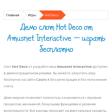
Главная
Игры
Hot Deco
Демо слот Hot Deco от
Amusnet Interactive — играть
бесплатно
Слот
Hot Deco
от разработчика
Amusnet Interactive
доступен
в демонстрационном режиме. Вы можете запустить игру
бесплатно на сайте
Casino X
без регистрации и без пополнения
счёта.
Демо-версия позволяет полностью ознакомиться с игровым
процессом, механикой, бонусными функциями и уровнем
волатильности. Все раунды проходят на виртуальные кредиты,