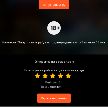
Запустить игру
Нажимая "Запустить игру", вы подтверждаете что Вам есть 18 лет.
Открыть на весь экран
Если игра не работает, нажмите
сюда
Рейтинг
5
Всего оценок:
1
Играть на деньги