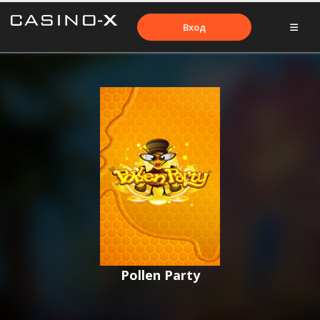
Вход
Pollen Party