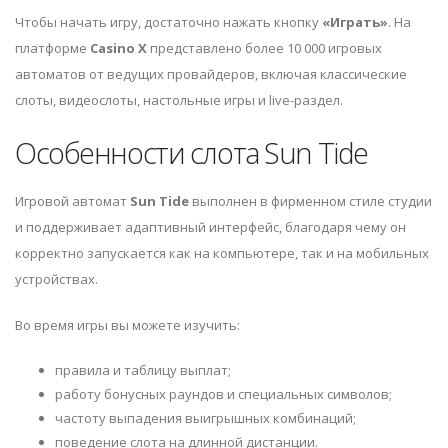
Чтобы начать игру, достаточно нажать кнопку
«Играть»
. На
платформе
Casino X
представлено более 10 000 игровых
автоматов от ведущих провайдеров, включая классические
слоты, видеослоты, настольные игры и live-раздел.
Особенности слота Sun Tide
Игровой автомат
Sun Tide
выполнен в фирменном стиле студии
и поддерживает адаптивный интерфейс, благодаря чему он
корректно запускается как на компьютере, так и на мобильных
устройствах.
Во время игры вы можете изучить:
правила и таблицу выплат;
работу бонусных раундов и специальных символов;
частоту выпадения выигрышных комбинаций;
поведение слота на длинной дистанции.