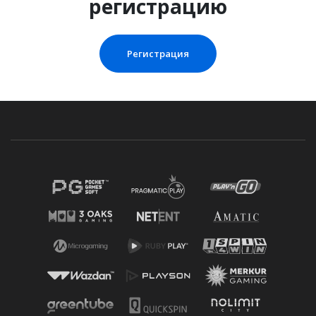
регистрацию
Регистрация