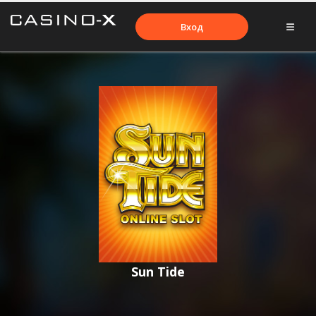
Вход
Sun Tide