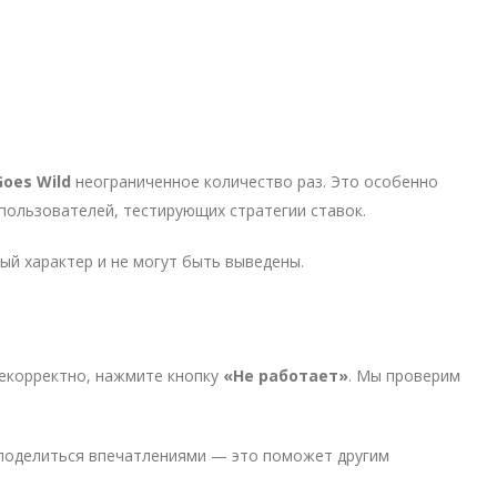
oes Wild
неограниченное количество раз. Это особенно
 пользователей, тестирующих стратегии ставок.
й характер и не могут быть выведены.
екорректно, нажмите кнопку
«Не работает»
. Мы проверим
поделиться впечатлениями — это поможет другим