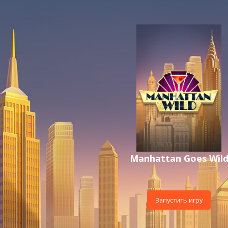
Manhattan Goes Wil
Запустить игру