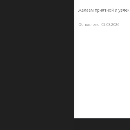
Желаем приятной и увлек
Обновлено:
05.08.2026