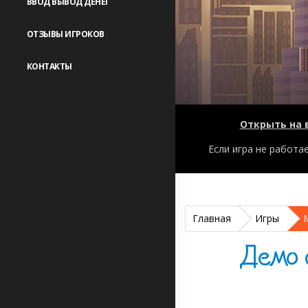
ВВОД ВЫВОД ДЕНЕГ
ОТЗЫВЫ ИГРОКОВ
КОНТАКТЫ
Открыть на 
Если игра не работа
Главная
Игры
Демо 