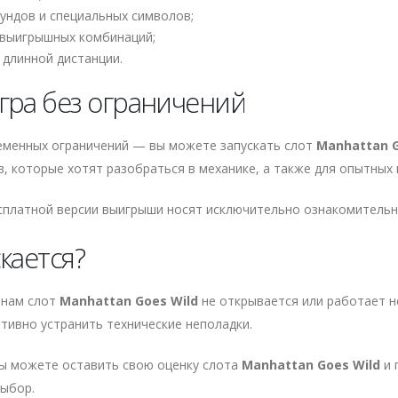
ундов и специальных символов;
 выигрышных комбинаций;
 длинной дистанции.
гра без ограничений
еменных ограничений — вы можете запускать слот
Manhattan G
в, которые хотят разобраться в механике, а также для опытных
сплатной версии выигрыши носят исключительно ознакомительны
кается?
инам слот
Manhattan Goes Wild
не открывается или работает н
ативно устранить технические неполадки.
вы можете оставить свою оценку слота
Manhattan Goes Wild
и 
выбор.