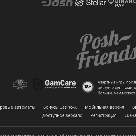
Азартные игры призв
рискуете деньгами, к
больше, чем можете 
ровые автоматы
Бонусы Casino-X
Мобильная версия
В
Доступное зеркало
Регистрация
Скач