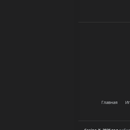
Главная
Иг