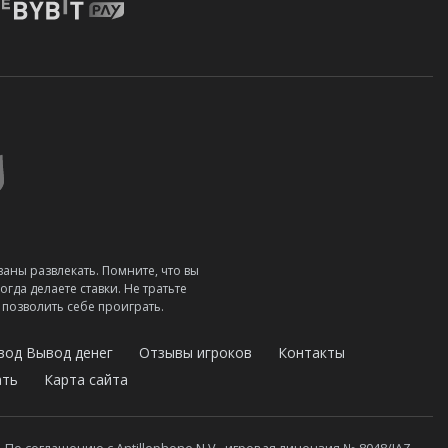
аны развлекать. Помните, что вы
огда делаете ставки. Не тратьте
позволить себе проиграть.
вод Вывод денег
Отзывы игроков
Контакты
ать
Карта сайта