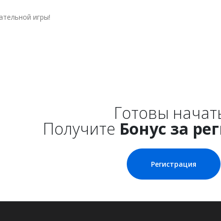
ательной игры!
Готовы начат
Получите
Бонус за ре
Регистрация