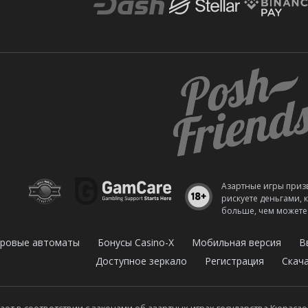
Азартные игры призв
рискуете деньгами, к
больше, чем можете 
ровые автоматы
Бонусы Casino-X
Мобильная версия
В
Доступное зеркало
Регистрация
Скач