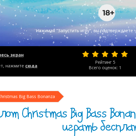
Нажимая "Запустить игру", вы подтверждаете ч
весь экран
Рейтинг
5
ет, нажмите
сюда
Всего оценок:
1
Christmas Big Bass Bonanza
лот Christmas Big Bass Bona
играть беспла