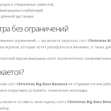
ундов и специальных символов;
 выигрышных комбинаций;
 длинной дистанции.
гра без ограничений
еменных ограничений — вы можете запускать слот
Christmas B
ых игроков, которые хотят разобраться в механике, а также дл
сплатной версии выигрыши носят исключительно ознакомительны
кается?
инам слот
Christmas Big Bass Bonanza
не открывается или раб
емся оперативно устранить технические неполадки.
вы можете оставить свою оценку слота
Christmas Big Bass Bon
выбор.