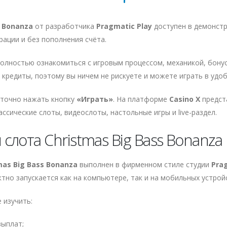
s Bonanza
от разработчика
Pragmatic Play
доступен в демонстр
рации и без пополнения счёта.
олностью ознакомиться с игровым процессом, механикой, бону
 кредиты, поэтому вы ничем не рискуете и можете играть в удо
аточно нажать кнопку
«Играть»
. На платформе
Casino X
предст
ссические слоты, видеослоты, настольные игры и live-раздел.
слота Christmas Big Bass Bonanza
mas Big Bass Bonanza
выполнен в фирменном стиле студии
Pra
тно запускается как на компьютере, так и на мобильных устрой
 изучить:
выплат;