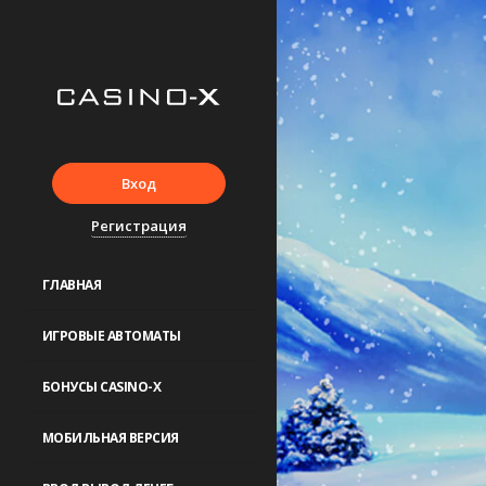
Вход
Регистрация
ГЛАВНАЯ
ИГРОВЫЕ АВТОМАТЫ
БОНУСЫ CASINO-X
МОБИЛЬНАЯ ВЕРСИЯ