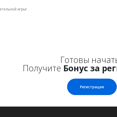
ательной игры!
Готовы начат
Получите
Бонус за ре
Регистрация