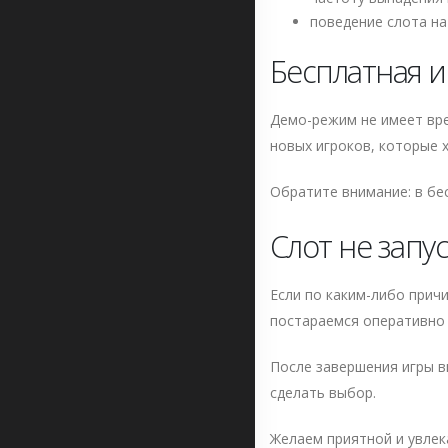
поведение слота на
Бесплатная и
Демо-режим не имеет вр
новых игроков, которые 
Обратите внимание: в бе
Слот не запус
Если по каким-либо прич
постараемся оперативно 
После завершения игры 
сделать выбор.
Желаем приятной и увлек