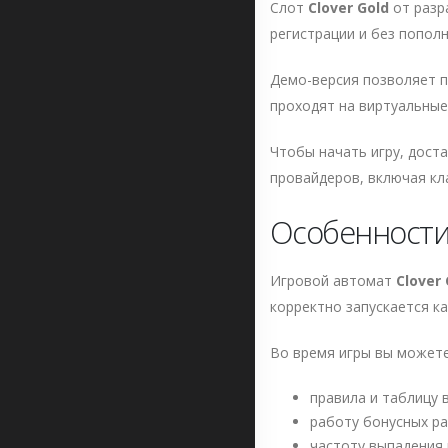
Слот
Clover Gold
от разр
регистрации и без пополн
Демо-версия позволяет п
проходят на виртуальные
Чтобы начать игру, дост
провайдеров, включая кла
Особенности 
Игровой автомат
Clover 
корректно запускается ка
Во время игры вы можете
правила и таблицу 
работу бонусных ра
частоту выпадения