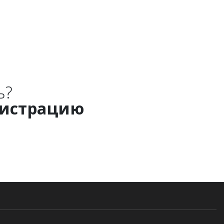
ь?
гистрацию