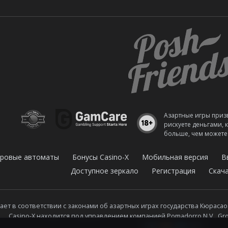
Азартные игры призв
рискуете деньгами, к
больше, чем можете 
ровые автоматы
Бонусы Casino-X
Мобильная версия
В
Доступное зеркало
Регистрация
Скач
ет в соответствии с законами об азартных играх государства Кюрасао. 
Casino-X находится под управлением компанией Pomadorro N.V., Groot