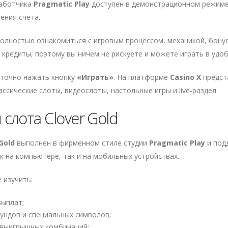
аботчика
Pragmatic Play
доступен в демонстрационном режиме.
ения счёта.
олностью ознакомиться с игровым процессом, механикой, бону
 кредиты, поэтому вы ничем не рискуете и можете играть в удо
аточно нажать кнопку
«Играть»
. На платформе
Casino X
предст
ссические слоты, видеослоты, настольные игры и live-раздел.
слота Clover Gold
Gold
выполнен в фирменном стиле студии
Pragmatic Play
и под
к на компьютере, так и на мобильных устройствах.
 изучить:
выплат;
ундов и специальных символов;
 выигрышных комбинаций;