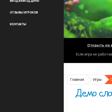
ВВОД ВЫВОД ДЕНЕГ
ОТЗЫВЫ ИГРОКОВ
КОНТАКТЫ
Открыть на 
Если игра не работа
Главная
Игры
C
Демо сло