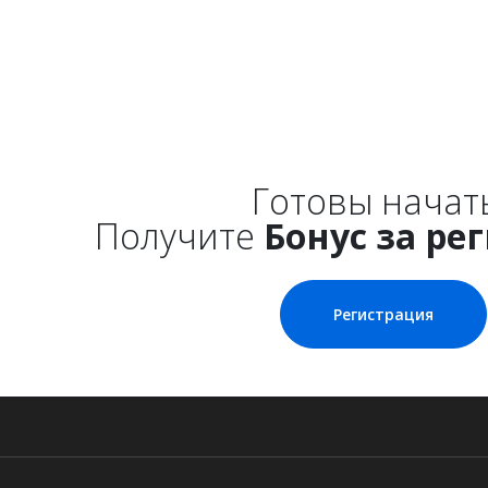
Готовы начат
Получите
Бонус за ре
Регистрация