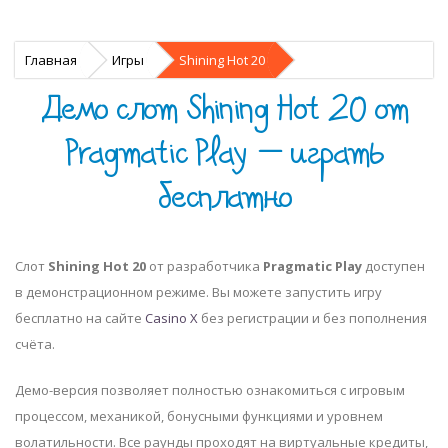
Главная
Игры
Shining Hot 20
Демо слот Shining Hot 20 от
Pragmatic Play — играть
бесплатно
Слот
Shining Hot 20
от разработчика
Pragmatic Play
доступен
в демонстрационном режиме. Вы можете запустить игру
бесплатно на сайте
Casino X
без регистрации и без пополнения
счёта.
Демо-версия позволяет полностью ознакомиться с игровым
процессом, механикой, бонусными функциями и уровнем
волатильности. Все раунды проходят на виртуальные кредиты,