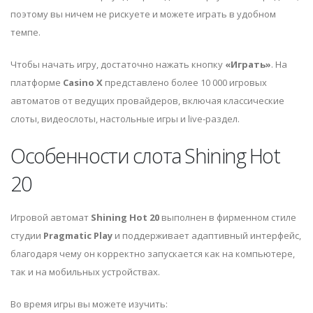
поэтому вы ничем не рискуете и можете играть в удобном
темпе.
Чтобы начать игру, достаточно нажать кнопку
«Играть»
. На
платформе
Casino X
представлено более 10 000 игровых
автоматов от ведущих провайдеров, включая классические
слоты, видеослоты, настольные игры и live-раздел.
Особенности слота Shining Hot
20
Игровой автомат
Shining Hot 20
выполнен в фирменном стиле
студии
Pragmatic Play
и поддерживает адаптивный интерфейс,
благодаря чему он корректно запускается как на компьютере,
так и на мобильных устройствах.
Во время игры вы можете изучить: