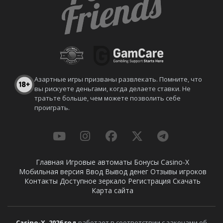
Азартные игры призваны развлекать. Помните, что
вы рискуете деньгами, когда делаете ставки. Не
тратьте больше, чем можете позволить себе
проиграть.
Главная
Игровые автоматы
Бонусы Casino-X
Мобильная версия
Ввод Вывод денег
Отзывы игроков
Контакты
Доступное зеркало
Регистрация
Скачать
Карта сайта
Casino-X, 2026 год
работает в соответствии с законами об