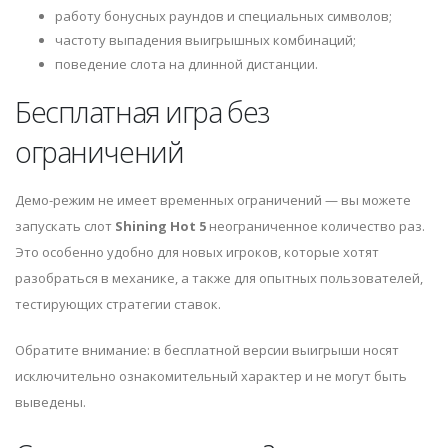
работу бонусных раундов и специальных символов;
частоту выпадения выигрышных комбинаций;
поведение слота на длинной дистанции.
Бесплатная игра без
ограничений
Демо-режим не имеет временных ограничений — вы можете
запускать слот
Shining Hot 5
неограниченное количество раз.
Это особенно удобно для новых игроков, которые хотят
разобраться в механике, а также для опытных пользователей,
тестирующих стратегии ставок.
Обратите внимание: в бесплатной версии выигрыши носят
исключительно ознакомительный характер и не могут быть
выведены.