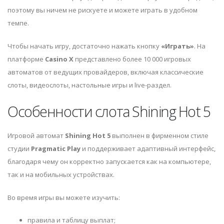
поэтому вы ничем не рискуете и можете играть в удобном
темпе.
Чтобы начать игру, достаточно нажать кнопку
«Играть»
. На
платформе
Casino X
представлено более 10 000 игровых
автоматов от ведущих провайдеров, включая классические
слоты, видеослоты, настольные игры и live-раздел.
Особенности слота Shining Hot 5
Игровой автомат
Shining Hot 5
выполнен в фирменном стиле
студии
Pragmatic Play
и поддерживает адаптивный интерфейс,
благодаря чему он корректно запускается как на компьютере,
так и на мобильных устройствах.
Во время игры вы можете изучить:
правила и таблицу выплат;