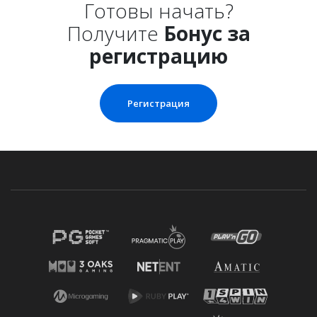
Готовы начать?
Получите
Бонус за
регистрацию
Регистрация