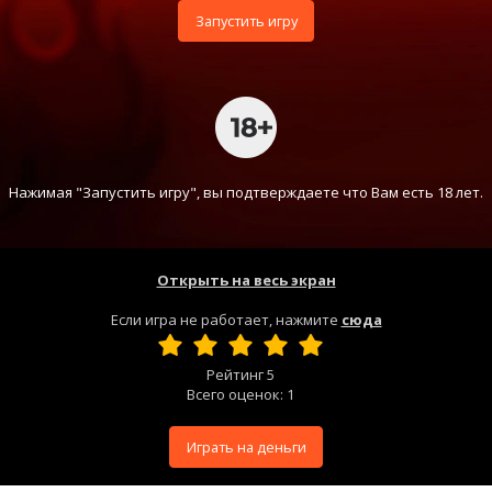
Запустить игру
Нажимая "Запустить игру", вы подтверждаете что Вам есть 18 лет.
Открыть на весь экран
Если игра не работает, нажмите
сюда
Рейтинг
5
Всего оценок:
1
Играть на деньги