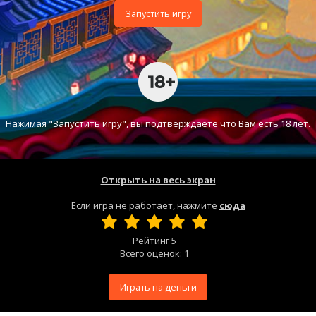
Запустить игру
Нажимая "Запустить игру", вы подтверждаете что Вам есть 18 лет.
Открыть на весь экран
Если игра не работает, нажмите
сюда
Рейтинг
5
Всего оценок:
1
Играть на деньги