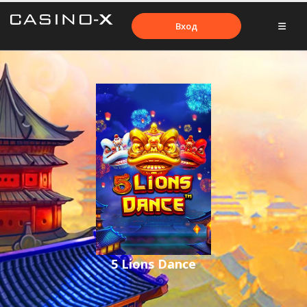
Вход
5 Lions Dance