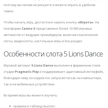
поэтому вы ничем не рискуете и можете играть в удобном
темпе.
Чтобы начать игру, достаточно нажать кнопку
«Играть»
. На
платформе
Casino X
представлено более 10 000 игровых
автоматов от ведущих провайдеров, включая классические
слоты, видеослоты, настольные игры и live-раздел.
Особенности слота 5 Lions Dance
Игровой автомат
5 Lions Dance
выполнен в фирменном стиле
студии
Pragmatic Play
и поддерживает адаптивный интерфейс,
благодаря чему он корректно запускается как на компьютере,
так и на мобильных устройствах.
Во время игры вы можете изучить:
правила и таблицу выплат;