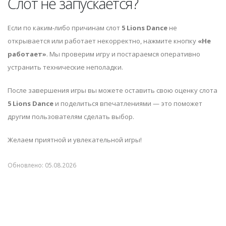
Слот не запускается?
Если по каким-либо причинам слот
5 Lions Dance
не
открывается или работает некорректно, нажмите кнопку
«Не
работает»
. Мы проверим игру и постараемся оперативно
устранить технические неполадки.
После завершения игры вы можете оставить свою оценку слота
5 Lions Dance
и поделиться впечатлениями — это поможет
другим пользователям сделать выбор.
Желаем приятной и увлекательной игры!
Обновлено:
05.08.2026