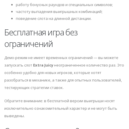
работу бонусных раундов и специальных символов;
частоту выпадения выигрышных комбинаций;
поведение слота на длинной дистанции.
Бесплатная игра без
ограничений
Демо-режим не имеет временных ограничений — вы можете
запускать слот
Extra Juicy
неограниченное количество раз. Это
особенно удобно для новых игроков, которые хотят
разобраться в механике, а также для опытных пользователей,
тестирующих стратегии ставок.
Обратите внимание: в бесплатной версии выигрыши носят
исключительно ознакомительный характер и не могут быть
выведены.