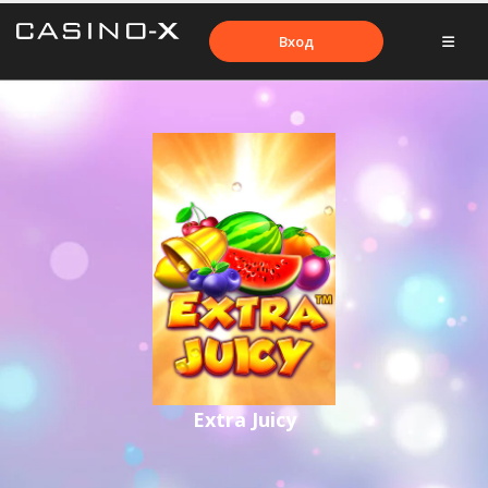
Вход
Extra Juicy