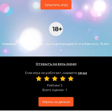
Запустить игру
Нажимая "Запустить игру", вы подтверждаете что Вам есть 18 лет.
Открыть на весь экран
Если игра не работает, нажмите
сюда
Рейтинг
5
Всего оценок:
1
Играть на деньги