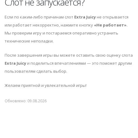
Слот не запускается?
Если по каким-либо причинам слот
Extra Juicy
не открывается
или работает некорректно, нажмите кнопку
«Не работает»
.
Мы проверим игру и постараемся оперативно устранить
технические неполадки.
После завершения игры вы можете оставить свою оценку слота
Extra Juicy
и поделиться впечатлениями — это поможет другим
пользователям сделать выбор.
Желаем приятной и увлекательной игры!
Обновлено:
09.08.2026