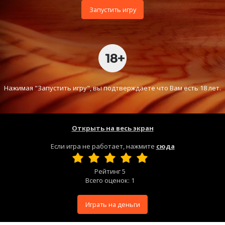
Запустить игру
Нажимая "Запустить игру", вы подтверждаете что Вам есть 18 лет.
Открыть на весь экран
Если игра не работает, нажмите
сюда
Рейтинг
5
Всего оценок:
1
Играть на деньги