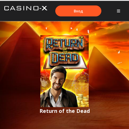
Вход
Return of the Dead