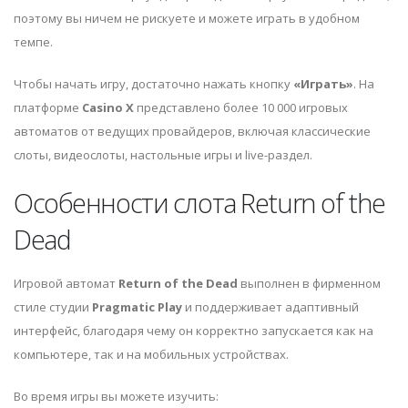
поэтому вы ничем не рискуете и можете играть в удобном
темпе.
Чтобы начать игру, достаточно нажать кнопку
«Играть»
. На
платформе
Casino X
представлено более 10 000 игровых
автоматов от ведущих провайдеров, включая классические
слоты, видеослоты, настольные игры и live-раздел.
Особенности слота Return of the
Dead
Игровой автомат
Return of the Dead
выполнен в фирменном
стиле студии
Pragmatic Play
и поддерживает адаптивный
интерфейс, благодаря чему он корректно запускается как на
компьютере, так и на мобильных устройствах.
Во время игры вы можете изучить: