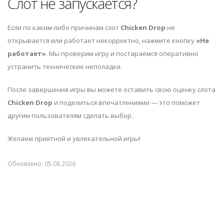
Слот не запускается?
Если по каким-либо причинам слот
Chicken Drop
не
открывается или работает некорректно, нажмите кнопку
«Не
работает»
. Мы проверим игру и постараемся оперативно
устранить технические неполадки.
После завершения игры вы можете оставить свою оценку слота
Chicken Drop
и поделиться впечатлениями — это поможет
другим пользователям сделать выбор.
Желаем приятной и увлекательной игры!
Обновлено:
05.08.2026