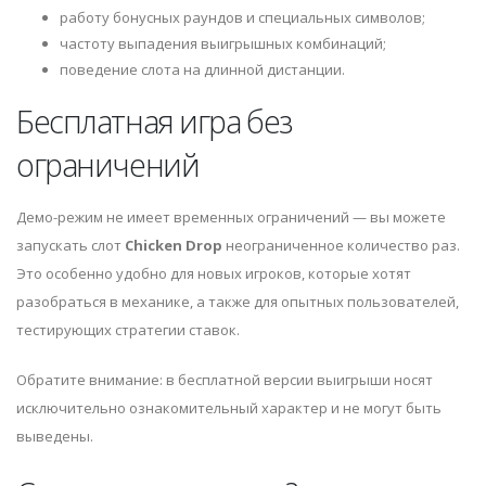
работу бонусных раундов и специальных символов;
частоту выпадения выигрышных комбинаций;
поведение слота на длинной дистанции.
Бесплатная игра без
ограничений
Демо-режим не имеет временных ограничений — вы можете
запускать слот
Chicken Drop
неограниченное количество раз.
Это особенно удобно для новых игроков, которые хотят
разобраться в механике, а также для опытных пользователей,
тестирующих стратегии ставок.
Обратите внимание: в бесплатной версии выигрыши носят
исключительно ознакомительный характер и не могут быть
выведены.