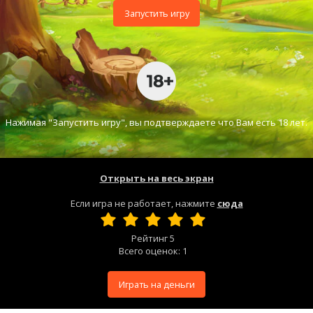
Запустить игру
Нажимая "Запустить игру", вы подтверждаете что Вам есть 18 лет.
Открыть на весь экран
Если игра не работает, нажмите
сюда
Рейтинг
5
Всего оценок:
1
Играть на деньги