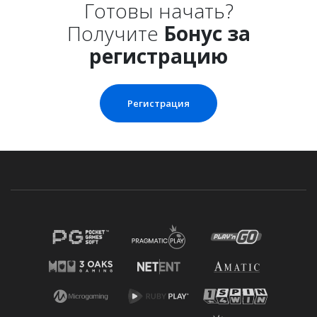
Готовы начать?
Получите
Бонус за
регистрацию
Регистрация