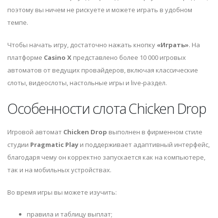
поэтому вы ничем не рискуете и можете играть в удобном
темпе.
Чтобы начать игру, достаточно нажать кнопку
«Играть»
. На
платформе
Casino X
представлено более 10 000 игровых
автоматов от ведущих провайдеров, включая классические
слоты, видеослоты, настольные игры и live-раздел.
Особенности слота Chicken Drop
Игровой автомат
Chicken Drop
выполнен в фирменном стиле
студии
Pragmatic Play
и поддерживает адаптивный интерфейс,
благодаря чему он корректно запускается как на компьютере,
так и на мобильных устройствах.
Во время игры вы можете изучить:
правила и таблицу выплат;