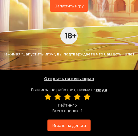
Запустить игру
Нажимая "Запустить игру", вы подтверждаете что Вам есть 18 лет.
Открыть на весь экран
Если игра не работает, нажмите
сюда
Рейтинг
5
Всего оценок:
1
Играть на деньги