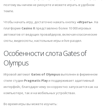
поэтому вы ничем не рискуете и можете играть в удобном
темпе.
Чтобы начать игру, достаточно нажать кнопку
«Играть»
. На
платформе
Casino X
представлено более 10 000 игровых
автоматов от ведущих провайдеров, включая классические
слоты, видеослоты, настольные игры и live-раздел.
Особенности слота Gates of
Olympus
Игровой автомат
Gates of Olympus
выполнен в фирменном
стиле студии
Pragmatic Play
и поддерживает адаптивный
интерфейс, благодаря чему он корректно запускается как на
компьютере, так и на мобильных устройствах.
Во время игры вы можете изучить: