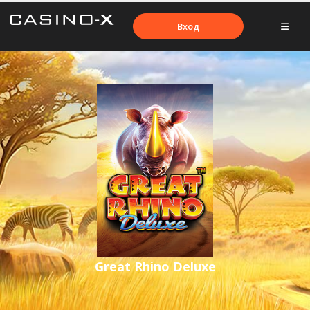
Вход
Great Rhino Deluxe