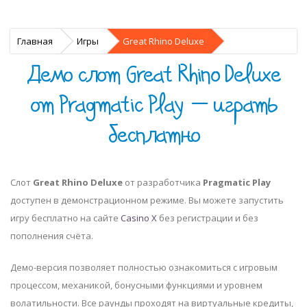
Главная
Игры
Great Rhino Deluxe
Демо слот Great Rhino Deluxe
от Pragmatic Play — играть
бесплатно
Слот
Great Rhino Deluxe
от разработчика
Pragmatic Play
доступен в демонстрационном режиме. Вы можете запустить
игру бесплатно на сайте
Casino X
без регистрации и без
пополнения счёта.
Демо-версия позволяет полностью ознакомиться с игровым
процессом, механикой, бонусными функциями и уровнем
волатильности. Все раунды проходят на виртуальные кредиты,