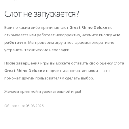
Слот не запускается?
Если по каким-либо причинам слот
Great Rhino Deluxe
не
открывается или работает некорректно, нажмите кнопку
«Не
работает»
. Мы проверим игру и постараемся оперативно
устранить технические неполадки.
После завершения игры вы можете оставить свою оценку слота
Great Rhino Deluxe
и поделиться впечатлениями — это
поможет другим пользователям сделать выбор.
Желаем приятной и увлекательной игры!
Обновлено:
05.08.2026