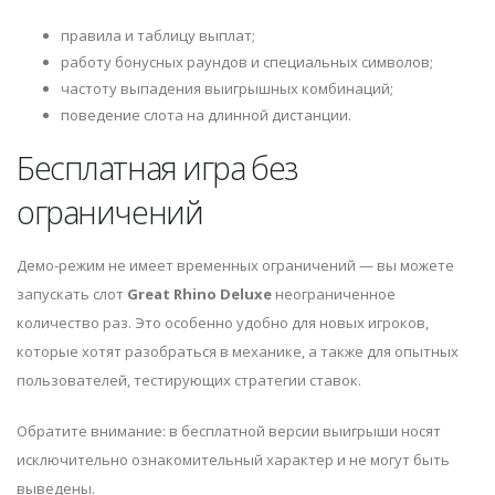
правила и таблицу выплат;
работу бонусных раундов и специальных символов;
частоту выпадения выигрышных комбинаций;
поведение слота на длинной дистанции.
Бесплатная игра без
ограничений
Демо-режим не имеет временных ограничений — вы можете
запускать слот
Great Rhino Deluxe
неограниченное
количество раз. Это особенно удобно для новых игроков,
которые хотят разобраться в механике, а также для опытных
пользователей, тестирующих стратегии ставок.
Обратите внимание: в бесплатной версии выигрыши носят
исключительно ознакомительный характер и не могут быть
выведены.