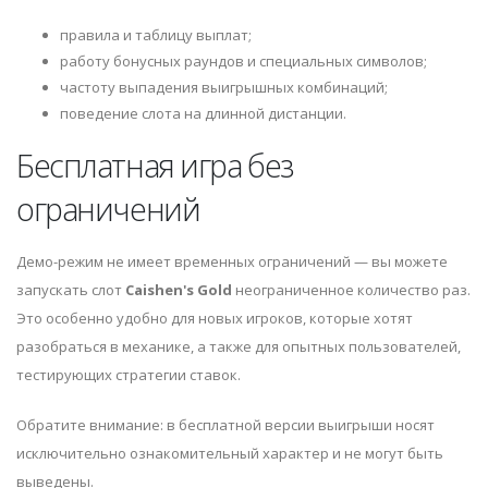
правила и таблицу выплат;
работу бонусных раундов и специальных символов;
частоту выпадения выигрышных комбинаций;
поведение слота на длинной дистанции.
Бесплатная игра без
ограничений
Демо-режим не имеет временных ограничений — вы можете
запускать слот
Caishen's Gold
неограниченное количество раз.
Это особенно удобно для новых игроков, которые хотят
разобраться в механике, а также для опытных пользователей,
тестирующих стратегии ставок.
Обратите внимание: в бесплатной версии выигрыши носят
исключительно ознакомительный характер и не могут быть
выведены.