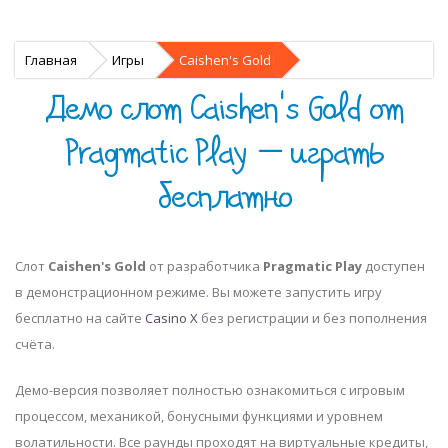
Главная
Игры
Caishen's Gold
Демо слот Caishen's Gold от
Pragmatic Play — играть
бесплатно
Слот
Caishen's Gold
от разработчика
Pragmatic Play
доступен
в демонстрационном режиме. Вы можете запустить игру
бесплатно на сайте
Casino X
без регистрации и без пополнения
счёта.
Демо-версия позволяет полностью ознакомиться с игровым
процессом, механикой, бонусными функциями и уровнем
волатильности. Все раунды проходят на виртуальные кредиты,