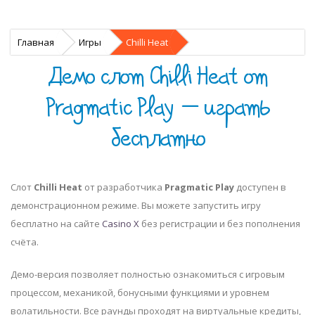
Главная
Игры
Chilli Heat
Демо слот Chilli Heat от
Pragmatic Play — играть
бесплатно
Слот
Chilli Heat
от разработчика
Pragmatic Play
доступен в
демонстрационном режиме. Вы можете запустить игру
бесплатно на сайте
Casino X
без регистрации и без пополнения
счёта.
Демо-версия позволяет полностью ознакомиться с игровым
процессом, механикой, бонусными функциями и уровнем
волатильности. Все раунды проходят на виртуальные кредиты,