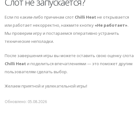
Слот не запускается?
Если по каким-либо причинам слот
Chilli Heat
не открывается
или работает некорректно, нажмите кнопку
«Не работает»
.
Мы проверим игру и постараемся оперативно устранить
технические неполадки.
После завершения игры вы можете оставить свою оценку слота
Chilli Heat
и поделиться впечатлениями — это поможет другим
пользователям сделать выбор.
Желаем приятной и увлекательной игры!
Обновлено:
05.08.2026