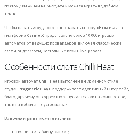
поэтому вы ничем не рискуете и можете играть в удобном
темпе.
Чтобы начать игру, достаточно нажать кнопку
«Играть»
. На
платформе
Casino X
представлено более 10 000 игровых
автоматов от ведущих провайдеров, включая классические
слоты, видеослоты, настольные игры и live-раздел.
Особенности слота Chilli Heat
Игровой автомат
Chilli Heat
выполнен в фирменном стиле
студии
Pragmatic Play
и поддерживает адаптивный интерфейс,
благодаря чему он корректно запускается как на компьютере,
так и на мобильных устройствах.
Во время игры вы можете изучить:
правила и таблицу выплат;