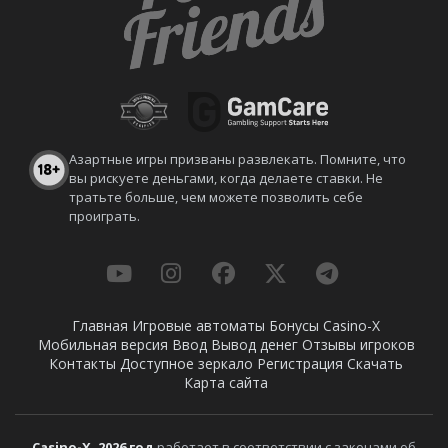
Азартные игры призваны развлекать. Помните, что
вы рискуете деньгами, когда делаете ставки. Не
тратьте больше, чем можете позволить себе
проиграть.
Главная
Игровые автоматы
Бонусы Casino-X
Мобильная версия
Ввод Вывод денег
Отзывы игроков
Контакты
Доступное зеркало
Регистрация
Скачать
Карта сайта
Casino-X, 2026 год
работает в соответствии с законами об