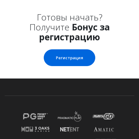
Готовы начать?
Получите
Бонус за
регистрацию
Регистрация