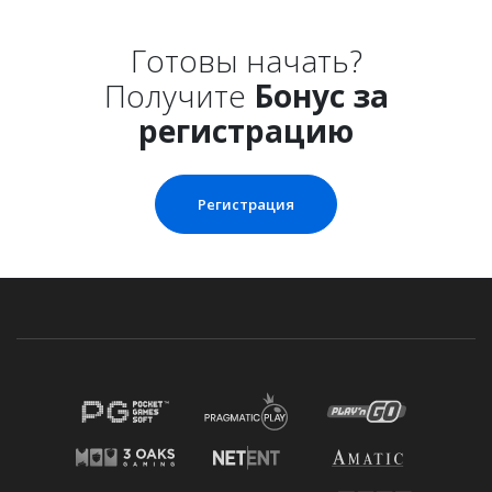
Готовы начать?
Получите
Бонус за
регистрацию
Регистрация