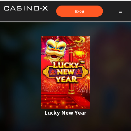
Вход
Lucky New Year