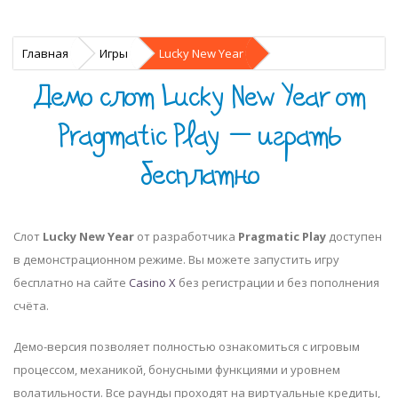
Главная
Игры
Lucky New Year
Демо слот Lucky New Year от
Pragmatic Play — играть
бесплатно
Слот
Lucky New Year
от разработчика
Pragmatic Play
доступен
в демонстрационном режиме. Вы можете запустить игру
бесплатно на сайте
Casino X
без регистрации и без пополнения
счёта.
Демо-версия позволяет полностью ознакомиться с игровым
процессом, механикой, бонусными функциями и уровнем
волатильности. Все раунды проходят на виртуальные кредиты,