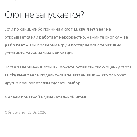
Слот не запускается?
Если по каким-либо причинам слот
Lucky New Year
не
открывается или работает некорректно, нажмите кнопку
«Не
работает»
. Мы проверим игру и постараемся оперативно
устранить технические неполадки.
После завершения игры вы можете оставить свою оценку слота
Lucky New Year
и поделиться впечатлениями — это поможет
другим пользователям сделать выбор.
Желаем приятной и увлекательной игры!
Обновлено:
05.08.2026