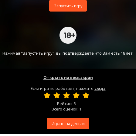
Запустить игру
Нажимая "Запустить игру", вы подтверждаете что Вам есть 18 лет.
Открыть на весь экран
Если игра не работает, нажмите
сюда
Рейтинг
5
Всего оценок:
1
Играть на деньги