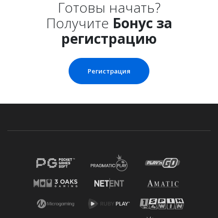
Готовы начать?
Получите
Бонус за
регистрацию
Регистрация