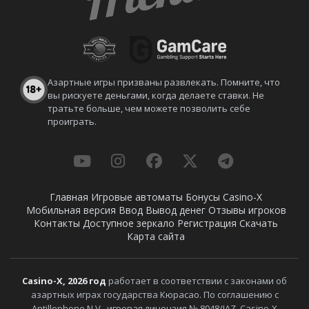
Азартные игры призваны развлекать. Помните, что
вы рискуете деньгами, когда делаете ставки. Не
тратьте больше, чем можете позволить себе
проиграть.
Главная
Игровые автоматы
Бонусы Casino-X
Мобильная версия
Ввод Вывод денег
Отзывы игроков
Контакты
Доступное зеркало
Регистрация
Скачать
Карта сайта
Casino-X, 2026 год
работает в соответствии с законами об
азартных играх государства Кюрасао. По соглашению с
Antillephone N.V., игровая лицензия № 8048/JAZ, Casino-X