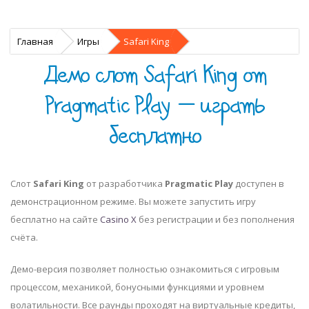
Главная
Игры
Safari King
Демо слот Safari King от
Pragmatic Play — играть
бесплатно
Слот
Safari King
от разработчика
Pragmatic Play
доступен в
демонстрационном режиме. Вы можете запустить игру
бесплатно на сайте
Casino X
без регистрации и без пополнения
счёта.
Демо-версия позволяет полностью ознакомиться с игровым
процессом, механикой, бонусными функциями и уровнем
волатильности. Все раунды проходят на виртуальные кредиты,