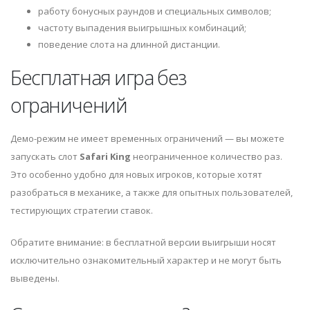
работу бонусных раундов и специальных символов;
частоту выпадения выигрышных комбинаций;
поведение слота на длинной дистанции.
Бесплатная игра без
ограничений
Демо-режим не имеет временных ограничений — вы можете
запускать слот
Safari King
неограниченное количество раз.
Это особенно удобно для новых игроков, которые хотят
разобраться в механике, а также для опытных пользователей,
тестирующих стратегии ставок.
Обратите внимание: в бесплатной версии выигрыши носят
исключительно ознакомительный характер и не могут быть
выведены.