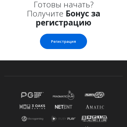
Готовы начать?
Получите
Бонус за
регистрацию
Регистрация