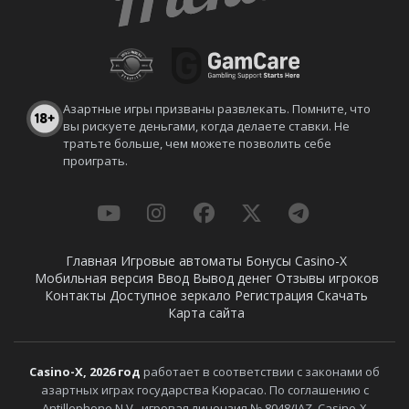
Азартные игры призваны развлекать. Помните, что
вы рискуете деньгами, когда делаете ставки. Не
тратьте больше, чем можете позволить себе
проиграть.
Главная
Игровые автоматы
Бонусы Casino-X
Мобильная версия
Ввод Вывод денег
Отзывы игроков
Контакты
Доступное зеркало
Регистрация
Скачать
Карта сайта
Casino-X, 2026 год
работает в соответствии с законами об
азартных играх государства Кюрасао. По соглашению с
Antillephone N.V., игровая лицензия № 8048/JAZ, Casino-X