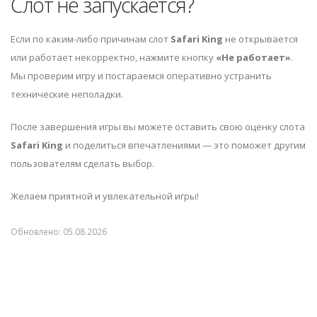
Слот не запускается?
Если по каким-либо причинам слот
Safari King
не открывается
или работает некорректно, нажмите кнопку
«Не работает»
.
Мы проверим игру и постараемся оперативно устранить
технические неполадки.
После завершения игры вы можете оставить свою оценку слота
Safari King
и поделиться впечатлениями — это поможет другим
пользователям сделать выбор.
Желаем приятной и увлекательной игры!
Обновлено:
05.08.2026