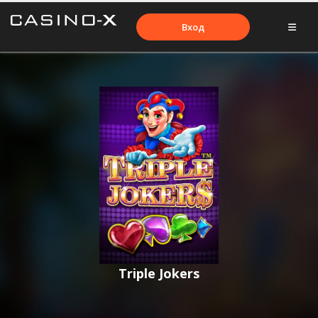
Вход
Triple Jokers