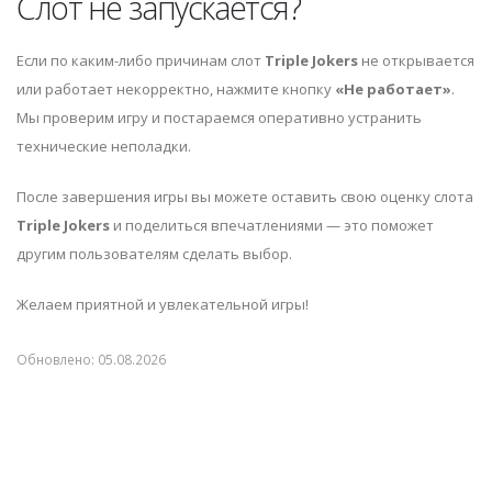
Слот не запускается?
Если по каким-либо причинам слот
Triple Jokers
не открывается
или работает некорректно, нажмите кнопку
«Не работает»
.
Мы проверим игру и постараемся оперативно устранить
технические неполадки.
После завершения игры вы можете оставить свою оценку слота
Triple Jokers
и поделиться впечатлениями — это поможет
другим пользователям сделать выбор.
Желаем приятной и увлекательной игры!
Обновлено:
05.08.2026