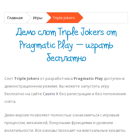
Главная
Игры
Triple Jokers
Демо слот Triple Jokers от
Pragmatic Play — играть
бесплатно
Слот
Triple Jokers
от разработчика
Pragmatic Play
доступен в
демонстрационном режиме. Вы можете запустить игру
бесплатно на сайте
Casino X
без регистрации и без пополнения
счёта.
Демо-версия позволяет полностью ознакомиться с игровым
процессом, механикой, бонусными функциями и уровнем
волатильности. Все раунды проходят на виртуальные кредиты,