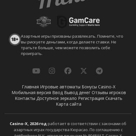
Азартные игры призваны развлекать. Помните, что
вы рискуете деньгами, когда делаете ставки. Не
тратьте больше, чем можете позволить себе
проиграть.
Главная
Игровые автоматы
Бонусы Casino-X
Мобильная версия
Ввод Вывод денег
Отзывы игроков
Контакты
Доступное зеркало
Регистрация
Скачать
Карта сайта
Casino-X, 2026 год
работает в соответствии с законами об
азартных играх государства Кюрасао. По соглашению с
Antillephone N.V., игровая лицензия № 8048/JAZ, Casino-X