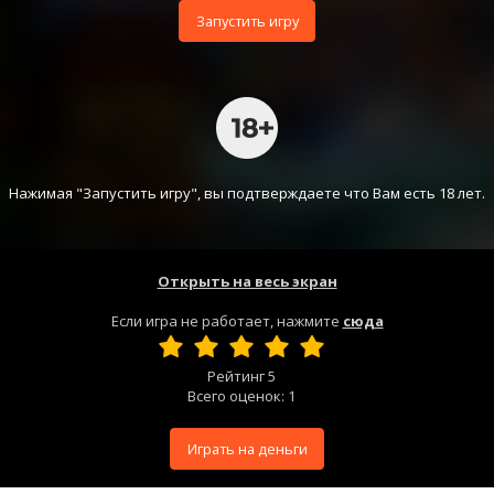
Запустить игру
Нажимая "Запустить игру", вы подтверждаете что Вам есть 18 лет.
Открыть на весь экран
Если игра не работает, нажмите
сюда
Рейтинг
5
Всего оценок:
1
Играть на деньги