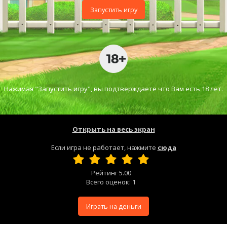
Запустить игру
Нажимая "Запустить игру", вы подтверждаете что Вам есть 18 лет.
Открыть на весь экран
Если игра не работает, нажмите
сюда
Рейтинг
5.00
Всего оценок:
1
Играть на деньги