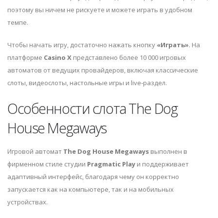
поэтому вы ничем не рискуете и можете играть в удобном
темпе.
Чтобы начать игру, достаточно нажать кнопку
«Играть»
. На
платформе
Casino X
представлено более 10 000 игровых
автоматов от ведущих провайдеров, включая классические
слоты, видеослоты, настольные игры и live-раздел.
Особенности слота The Dog
House Megaways
Игровой автомат
The Dog House Megaways
выполнен в
фирменном стиле студии
Pragmatic Play
и поддерживает
адаптивный интерфейс, благодаря чему он корректно
запускается как на компьютере, так и на мобильных
устройствах.