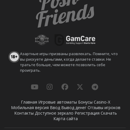
Азартные игры призваны развлекать. Помните, что
вы рискуете деньгами, когда делаете ставки. Не
тратьте больше, чем можете позволить себе
проиграть.
Главная
Игровые автоматы
Бонусы Casino-X
Мобильная версия
Ввод Вывод денег
Отзывы игроков
Контакты
Доступное зеркало
Регистрация
Скачать
Карта сайта