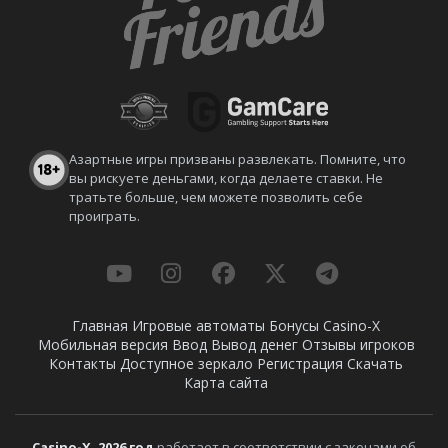
Азартные игры призваны развлекать. Помните, что
вы рискуете деньгами, когда делаете ставки. Не
тратьте больше, чем можете позволить себе
проиграть.
Главная
Игровые автоматы
Бонусы Casino-X
Мобильная версия
Ввод Вывод денег
Отзывы игроков
Контакты
Доступное зеркало
Регистрация
Скачать
Карта сайта
Casino-X, 2026 год
работает в соответствии с законами об