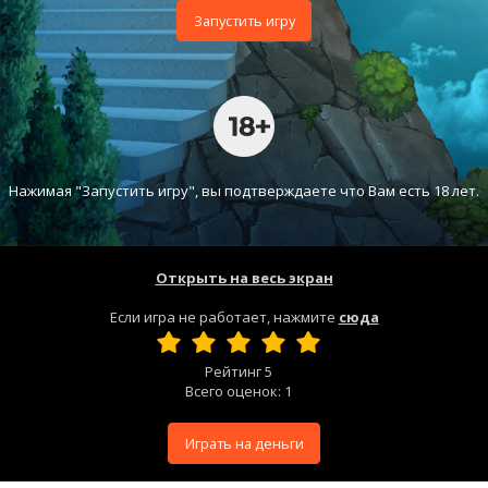
Запустить игру
Нажимая "Запустить игру", вы подтверждаете что Вам есть 18 лет.
Открыть на весь экран
Если игра не работает, нажмите
сюда
Рейтинг
5
Всего оценок:
1
Играть на деньги