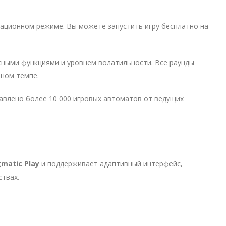
ационном режиме. Вы можете запустить игру бесплатно на
сными функциями и уровнем волатильности. Все раунды
бном темпе.
авлено более 10 000 игровых автоматов от ведущих
matic Play
и поддерживает адаптивный интерфейс,
ствах.