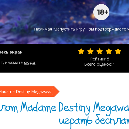
Нажимая "Запустить игру", вы подтверждаете ч
весь экран
Рейтинг
5
ет, нажмите
сюда
Всего оценок:
1
Madame Destiny Megaways
лот Madame Destiny Megaway
играть беспла