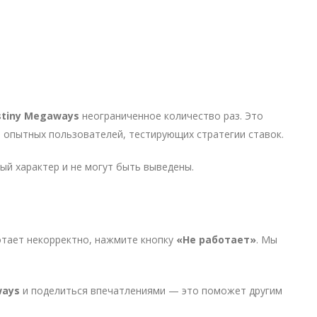
tiny Megaways
неограниченное количество раз. Это
я опытных пользователей, тестирующих стратегии ставок.
й характер и не могут быть выведены.
отает некорректно, нажмите кнопку
«Не работает»
. Мы
ways
и поделиться впечатлениями — это поможет другим