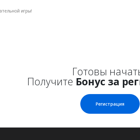
ательной игры!
Готовы начат
Получите
Бонус за ре
Регистрация