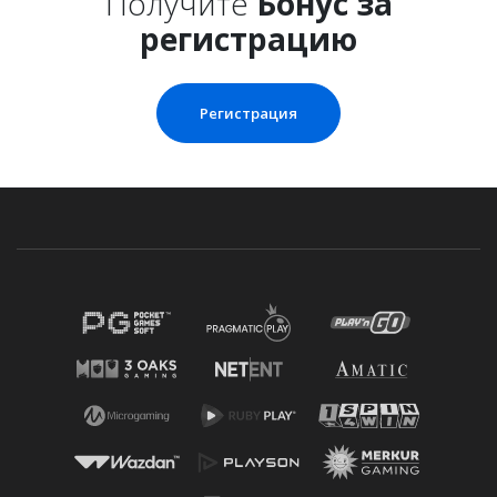
Получите
Бонус за
регистрацию
Регистрация