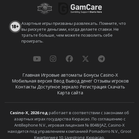
Азартные игры призваны развлекать. Помните, что
вы рискуете деньгами, когда делаете ставки. Не
тратьте больше, чем можете позволить себе
проиграть.
Главная
Игровые автоматы
Бонусы Casino-X
Мобильная версия
Ввод Вывод денег
Отзывы игроков
Контакты
Доступное зеркало
Регистрация
Скачать
Карта сайта
Casino-X, 2026 год
работает в соответствии с законами об
азартных играх государства Кюрасао. По соглашению с
Antillephone N.V., игровая лицензия № 8048/JAZ, Casino-X
находится под управлением компанией Pomadorro N.V., Groot
Kwartierweg 10, Livestrong, Кюрасао.