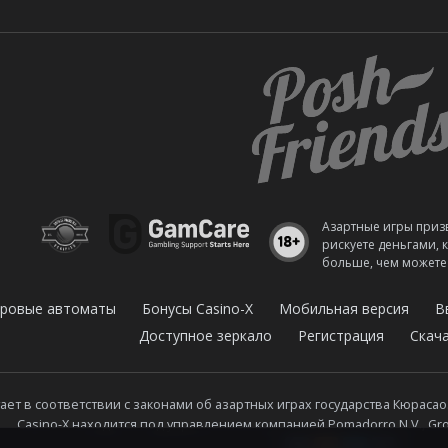
Азартные игры призв
рискуете деньгами, к
больше, чем можете 
ровые автоматы
Бонусы Casino-X
Мобильная версия
В
Доступное зеркало
Регистрация
Скач
ет в соответствии с законами об азартных играх государства Кюрасао. 
Casino-X находится под управлением компанией Pomadorro N.V., Groot