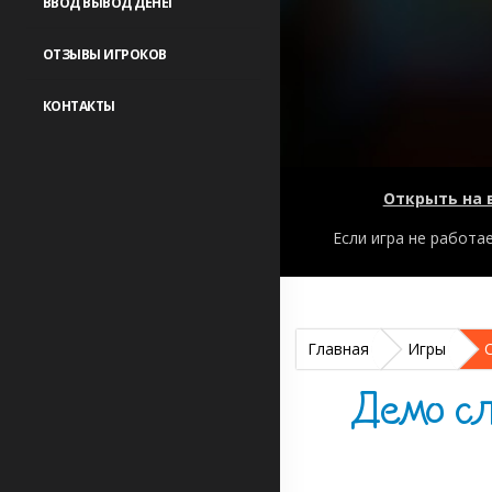
ВВОД ВЫВОД ДЕНЕГ
ОТЗЫВЫ ИГРОКОВ
КОНТАКТЫ
Открыть на 
Если игра не работа
Главная
Игры
C
Демо сл