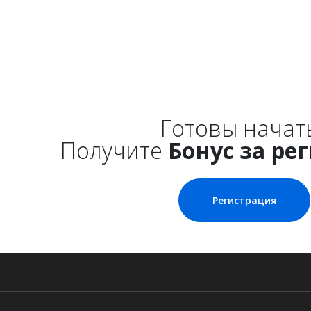
Готовы начат
Получите
Бонус за ре
Регистрация