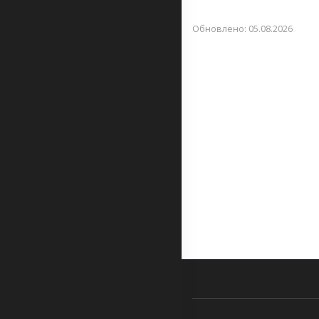
Обновлено:
05.08.2026