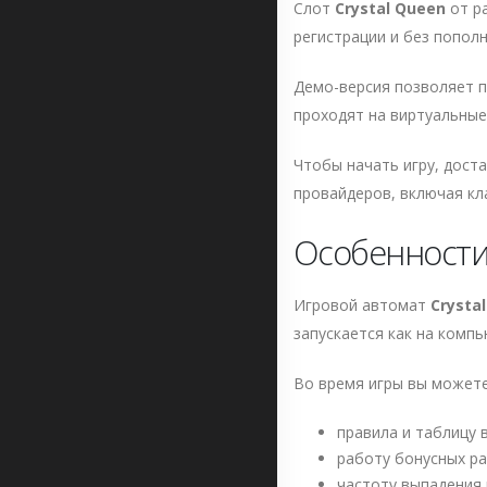
Слот
Crystal Queen
от р
регистрации и без пополн
Демо-версия позволяет п
проходят на виртуальные
Чтобы начать игру, дост
провайдеров, включая кла
Особенности 
Игровой автомат
Crysta
запускается как на компь
Во время игры вы можете
правила и таблицу 
работу бонусных ра
частоту выпадения