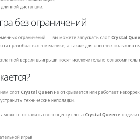
 длинной дистанции.
гра без ограничений
еменных ограничений — вы можете запускать слот
Crystal Que
хотят разобраться в механике, а также для опытных пользовате
сплатной версии выигрыши носят исключительно ознакомительны
кается?
инам слот
Crystal Queen
не открывается или работает некоррек
устранить технические неполадки.
вы можете оставить свою оценку слота
Crystal Queen
и поделит
ательной игры!