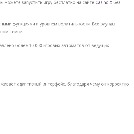
ы можете запустить игру бесплатно на сайте
Casino X
без
сными функциями и уровнем волатильности. Все раунды
бном темпе.
авлено более 10 000 игровых автоматов от ведущих
живает адаптивный интерфейс, благодаря чему он корректно