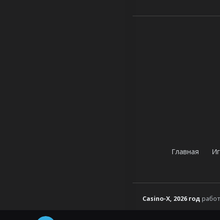
Главная
Иг
Casino-X, 2026 год
работа