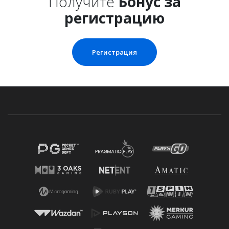
Получите
Бонус за
регистрацию
Регистрация