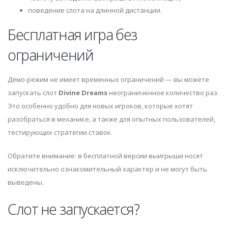
поведение слота на длинной дистанции.
Бесплатная игра без
ограничений
Демо-режим не имеет временных ограничений — вы можете
запускать слот
Divine Dreams
неограниченное количество раз.
Это особенно удобно для новых игроков, которые хотят
разобраться в механике, а также для опытных пользователей,
тестирующих стратегии ставок.
Обратите внимание: в бесплатной версии выигрыши носят
исключительно ознакомительный характер и не могут быть
выведены.
Слот не запускается?