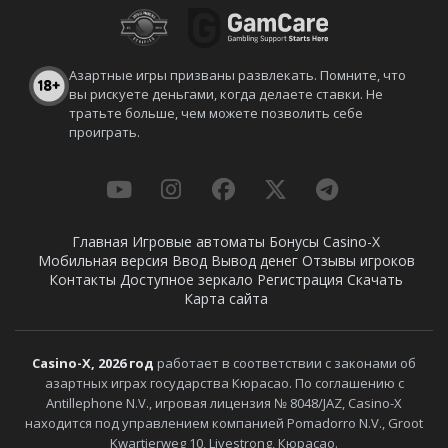
Азартные игры призваны развлекать. Помните, что
вы рискуете деньгами, когда делаете ставки. Не
тратьте больше, чем можете позволить себе
проиграть.
Главная
Игровые автоматы
Бонусы Casino-X
Мобильная версия
Ввод Вывод денег
Отзывы игроков
Контакты
Доступное зеркало
Регистрация
Скачать
Карта сайта
Casino-X, 2026 год
работает в соответствии с законами об
азартных играх государства Кюрасао. По соглашению с
Antillephone N.V., игровая лицензия № 8048/JAZ, Casino-X
находится под управлением компанией Pomadorro N.V., Groot
Kwartierweg 10, Livestrong, Кюрасао.