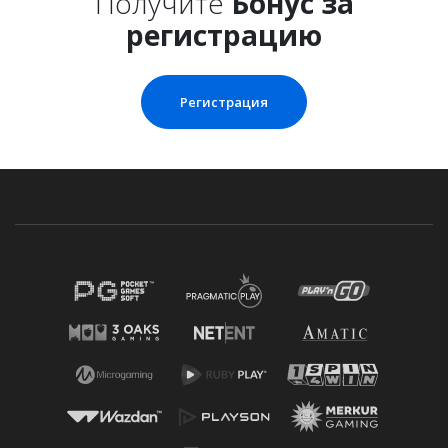
Получите
Бонус за
регистрацию
Регистрация