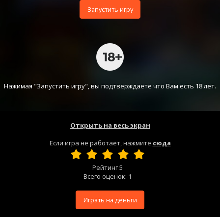
Запустить игру
Нажимая "Запустить игру", вы подтверждаете что Вам есть 18 лет.
Открыть на весь экран
Если игра не работает, нажмите
сюда
Рейтинг
5
Всего оценок:
1
Играть на деньги