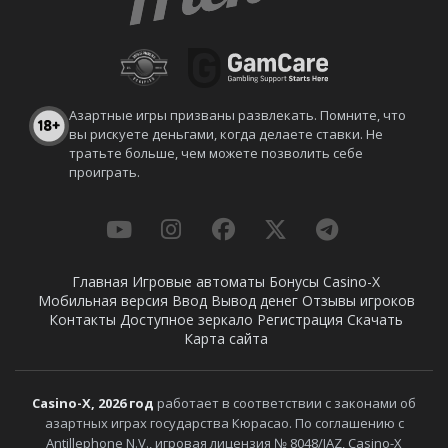
Азартные игры призваны развлекать. Помните, что
вы рискуете деньгами, когда делаете ставки. Не
тратьте больше, чем можете позволить себе
проиграть.
Главная
Игровые автоматы
Бонусы Casino-X
Мобильная версия
Ввод Вывод денег
Отзывы игроков
Контакты
Доступное зеркало
Регистрация
Скачать
Карта сайта
Casino-X, 2026 год
работает в соответствии с законами об
азартных играх государства Кюрасао. По соглашению с
Antillephone N.V., игровая лицензия № 8048/JAZ, Casino-X