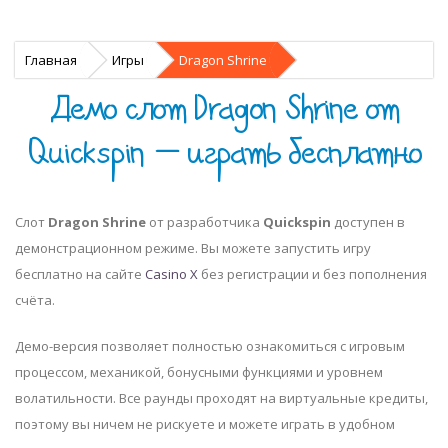
Главная
Игры
Dragon Shrine
Демо слот Dragon Shrine от
Quickspin — играть бесплатно
Слот
Dragon Shrine
от разработчика
Quickspin
доступен в
демонстрационном режиме. Вы можете запустить игру
бесплатно на сайте
Casino X
без регистрации и без пополнения
счёта.
Демо-версия позволяет полностью ознакомиться с игровым
процессом, механикой, бонусными функциями и уровнем
волатильности. Все раунды проходят на виртуальные кредиты,
поэтому вы ничем не рискуете и можете играть в удобном